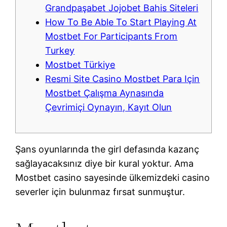
Grandpaşabet Jojobet Bahis Siteleri
How To Be Able To Start Playing At
Mostbet For Participants From
Turkey
Mostbet Türkiye
Resmi Site Casino Mostbet Para Için
Mostbet Çalışma Aynasında
Çevrimiçi Oynayın, Kayıt Olun
Şans oyunlarında the girl defasında kazanç
sağlayacaksınız diye bir kural yoktur. Ama
Mostbet casino sayesinde ülkemizdeki casino
severler için bulunmaz fırsat sunmuştur.