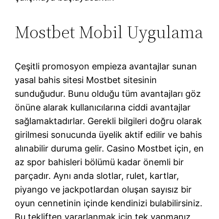
Mostbet Mobil Uygulama
Çeşitli promosyon empieza avantajlar sunan
yasal bahis sitesi Mostbet sitesinin
sunduğudur. Bunu olduğu tüm avantajları göz
önüne alarak kullanıcılarına ciddi avantajlar
sağlamaktadırlar. Gerekli bilgileri doğru olarak
girilmesi sonucunda üyelik aktif edilir ve bahis
alınabilir duruma gelir. Casino Mostbet için, en
az spor bahisleri bölümü kadar önemli bir
parçadır. Aynı anda slotlar, rulet, kartlar,
piyango ve jackpotlardan oluşan sayısız bir
oyun cennetinin içinde kendinizi bulabilirsiniz.
Bu tekliften yararlanmak için tek yapmanız