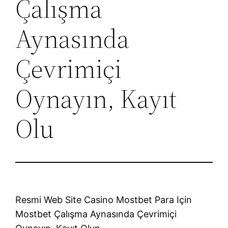
Çalışma
Aynasında
Çevrimiçi
Oynayın, Kayıt
Olu
Resmi Web Site Casino Mostbet Para Için
Mostbet Çalışma Aynasında Çevrimiçi