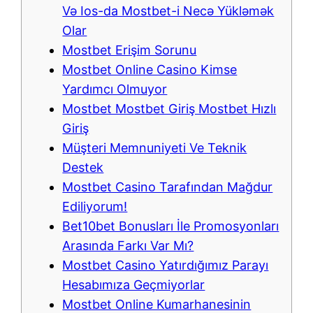
Və Ios-da Mostbet-i Necə Yükləmək
Olar
Mostbet Erişim Sorunu
Mostbet Online Casino Kimse
Yardımcı Olmuyor
Mostbet Mostbet Giriş Mostbet Hızlı
Giriş
Müşteri Memnuniyeti Ve Teknik
Destek
Mostbet Casino Tarafından Mağdur
Ediliyorum!
Bet10bet Bonusları İle Promosyonları
Arasında Farkı Var Mı?
Mostbet Casino Yatırdığımız Parayı
Hesabımıza Geçmiyorlar
Mostbet Online Kumarhanesinin