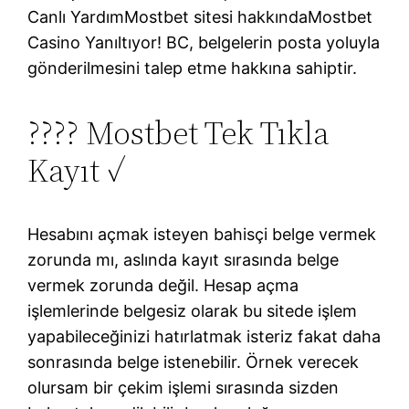
Canlı YardımMostbet sitesi hakkındaMostbet
Casino Yanıltıyor! BC, belgelerin posta yoluyla
gönderilmesini talep etme hakkına sahiptir.
???? Mostbet Tek Tıkla
Kayıt ✓
Hesabını açmak isteyen bahisçi belge vermek
zorunda mı, aslında kayıt sırasında belge
vermek zorunda değil. Hesap açma
işlemlerinde belgesiz olarak bu sitede işlem
yapabileceğinizi hatırlatmak isteriz fakat daha
sonrasında belge istenebilir. Örnek verecek
olursam bir çekim işlemi sırasında sizden