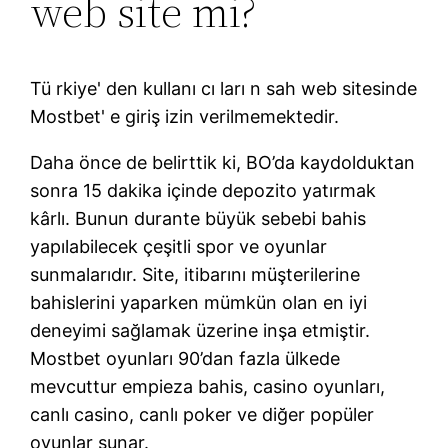
web site mi?
Tü rkiye' den kullanı cı ları n sah web sitesinde
Mostbet' e giriş izin verilmemektedir.
Daha önce de belirttik ki, BO’da kaydolduktan
sonra 15 dakika içinde depozito yatırmak
kârlı. Bunun durante büyük sebebi bahis
yapılabilecek çeşitli spor ve oyunlar
sunmalarıdır. Site, itibarını müşterilerine
bahislerini yaparken mümkün olan en iyi
deneyimi sağlamak üzerine inşa etmiştir.
Mostbet oyunları 90’dan fazla ülkede
mevcuttur empieza bahis, casino oyunları,
canlı casino, canlı poker ve diğer popüler
oyunlar sunar.