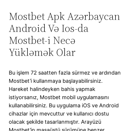
Mostbet Apk Azərbaycan
Android Və Ios-da
Mostbet-i Necə
Yükləmək Olar
Bu işlem 72 saatten fazla sürmez ve ardından
Mostbet’i kullanmaya başlayabilirsiniz.
Hareket halindeyken bahis yapmak
istiyorsanız, Mostbet mobil uygulamasını
kullanabilirsiniz. Bu uygulama iOS ve Android
cihazlar için mevcuttur ve kullanıcı dostu
olacak şekilde tasarlanmıştır. Arayüzü
Mostbet’in masaüstü sürümüne benzer,