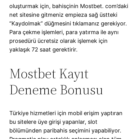
oluşturmak için, bahisçinin Mostbet. com’daki
net sitesine gitmeniz empieza sağ üstteki
“Kaydolmak” düğmesini tıklamanız gerekiyor.
Para çekme işlemleri, para yatırma ile aynı
prosedürü ücretsiz olarak işlemek için
yaklaşık 72 saat gerektirir.
Mostbet Kayıt
Deneme Bonusu
Türkiye hizmetleri için mobil erişim yaptıran
bu sitelere üye girişi yapanlar, slot
bölümünden paribahis seçimini yapabiliyor.