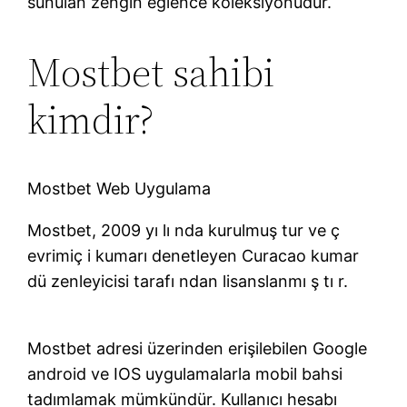
sunulan zengin eğlence koleksiyonudur.
Mostbet sahibi
kimdir?
Mostbet Web Uygulama
Mostbet, 2009 yı lı nda kurulmuş tur ve ç
evrimiç i kumarı denetleyen Curacao kumar
dü zenleyicisi tarafı ndan lisanslanmı ş tı r.
Mostbet adresi üzerinden erişilebilen Google
android ve IOS uygulamalarla mobil bahsi
tadımlamak mümkündür. Kullanıcı hesabı