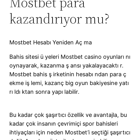
Mostbet para
kazandırıyor mu?
Mostbet Hesabı Yeniden Aç ma
Bahis sitesi ü yeleri Mostbet casino oyunları nı
oynayarak, kazanma ş ansı yakalayacaktı r.
Mostbet bahis ş irketinin hesabı ndan para ç
ekme iş lemi, kazanç big oyun bakiyesine yatı
rı ldı ktan sonra yapı labilir.
Bu kadar çok şaşırtıcı özellik ve avantajla, bu
kadar çok insanın çevrimiçi spor bahisleri
ihtiyaçları için neden Mostbet’i seçtiği şaşırtıcı