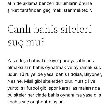
afin de aklama benzeri durumların önüne
şirket tarafından geçilmek istenmektedir.
Canlı bahis siteleri
suç mu?
Yasa dı ş ı bahis Tü rkiye' para yasal lisans
olmaksı zı n bahis oynatmak ve oynamak suç
udur. Tü rkiye' de yasal bahis İ ddiaa, Bilyoner,
Nesine, Misli gibi sitelerden olur. Yurtiç i ve
yurtdı ş ı futbol gibi spor karş ı laş maları nda
bu siteler haricinde bahis oynanı rsa yasa dı ş
ı bahis suç oughout oluş ur.