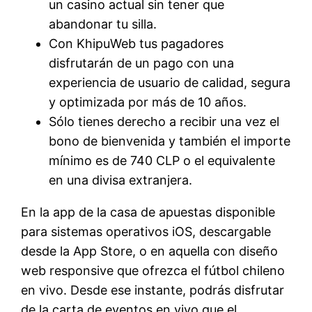
un casino actual sin tener que
abandonar tu silla.
Con KhipuWeb tus pagadores
disfrutarán de un pago con una
experiencia de usuario de calidad, segura
y optimizada por más de 10 años.
Sólo tienes derecho a recibir una vez el
bono de bienvenida y también el importe
mínimo es de 740 CLP o el equivalente
en una divisa extranjera.
En la app de la casa de apuestas disponible
para sistemas operativos iOS, descargable
desde la App Store, o en aquella con diseño
web responsive que ofrezca el fútbol chileno
en vivo. Desde ese instante, podrás disfrutar
de la carta de eventos en vivo que el