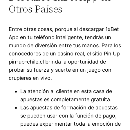
Otros Países
Entre otras cosas, porque al descargar 1xBet
App en tu teléfono inteligente, tendrás un
mundo de diversión entre tus manos. Para los
conocedores de un casino real, el sitio Pin Up
pin-up-chile.cl brinda la oportunidad de
probar su fuerza y suerte en un juego con
crupieres en vivo.
La atención al cliente en esta casa de
apuestas es completamente gratuita.
Las apuestas de formación de apuestas
se pueden usar con la función de pago,
puedes experimentar toda la emoción de