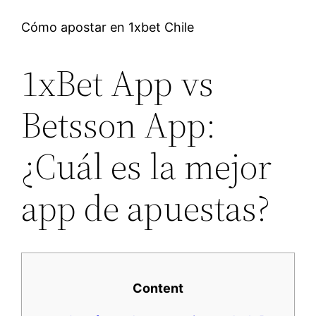
Cómo apostar en 1xbet Chile
1xBet App vs
Betsson App:
¿Cuál es la mejor
app de apuestas?
Content