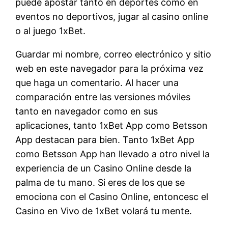
puede apostar tanto en deportes como en
eventos no deportivos, jugar al casino online
o al juego 1xBet.
Guardar mi nombre, correo electrónico y sitio
web en este navegador para la próxima vez
que haga un comentario. Al hacer una
comparación entre las versiones móviles
tanto en navegador como en sus
aplicaciones, tanto 1xBet App como Betsson
App destacan para bien. Tanto 1xBet App
como Betsson App han llevado a otro nivel la
experiencia de un Casino Online desde la
palma de tu mano. Si eres de los que se
emociona con el Casino Online, entoncesc el
Casino en Vivo de 1xBet volará tu mente.