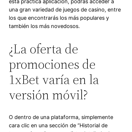
esta práctica aplicación, podrás acceder a
una gran variedad de juegos de casino, entre
los que encontrarás los más populares y
también los más novedosos.
¿La oferta de
promociones de
1xBet varía en la
versión móvil?
O dentro de una plataforma, simplemente
cara clic en una sección de “Historial de