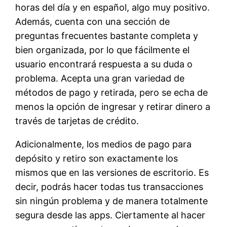
horas del día y en español, algo muy positivo.
Además, cuenta con una sección de
preguntas frecuentes bastante completa y
bien organizada, por lo que fácilmente el
usuario encontrará respuesta a su duda o
problema. Acepta una gran variedad de
métodos de pago y retirada, pero se echa de
menos la opción de ingresar y retirar dinero a
través de tarjetas de crédito.
Adicionalmente, los medios de pago para
depósito y retiro son exactamente los
mismos que en las versiones de escritorio. Es
decir, podrás hacer todas tus transacciones
sin ningún problema y de manera totalmente
segura desde las apps. Ciertamente al hacer