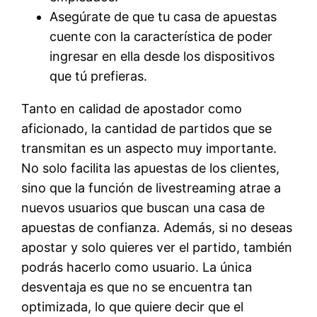
Asegúrate de que tu casa de apuestas
cuente con la característica de poder
ingresar en ella desde los dispositivos
que tú prefieras.
Tanto en calidad de apostador como
aficionado, la cantidad de partidos que se
transmitan es un aspecto muy importante.
No solo facilita las apuestas de los clientes,
sino que la función de livestreaming atrae a
nuevos usuarios que buscan una casa de
apuestas de confianza. Además, si no deseas
apostar y solo quieres ver el partido, también
podrás hacerlo como usuario. La única
desventaja es que no se encuentra tan
optimizada, lo que quiere decir que el