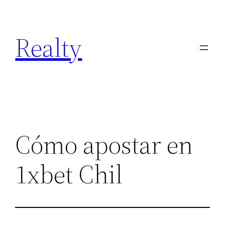
Skip
to
Realty
content
Cómo apostar en
1xbet Chil