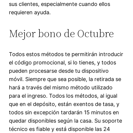
sus clientes, especialmente cuando ellos
requieren ayuda.
Mejor bono de Octubre
Todos estos métodos te permitirán introducir
el código promocional, si lo tienes, y todos
pueden procesarse desde tu dispositivo
móvil. Siempre que sea posible, la retirada se
hará a través del mismo método utilizado
para el ingreso. Todos los métodos, al igual
que en el depósito, están exentos de tasa, y
todos sin excepción tardarán 15 minutos en
quedar disponibles según la casa. Su soporte
técnico es fiable y está disponible las 24