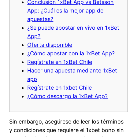
Conclusión 1xBet App vs Betsson
App: ¿Cuál es la mejor app de
apuestas?
¿Se puede apostar en vivo en 1xBet
App?
Oferta disponible
¿Cómo apostar con la 1xBet App?
Regístrate en 1xBet Chile
Hacer una apuesta mediante 1xBet
app
Regístrate en 1xbet Chile
¿Cómo descargo la 1xBet App?
Sin embargo, asegúrese de leer los términos
y condiciones que requiere el 1xbet bono sin