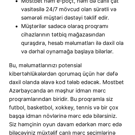
Mostbet həm e-poçt, həm də canlı çat
vasitəsilə 24/7 mövcud olan sürətli və
səmərəli müştəri dəstəyi təklif edir.
Müştərilər sadəcə olaraq proqramı
cihazlarının tətbiq mağazasından
quraşdıra, hesab məlumatları ilə daxil ola
və dərhal oynamağa başlaya bilərlər.
Bu, məlumatlarınızı potensial
kibertəhlükələrdən qorumaq üçün hər dəfə
daxil olanda əlavə kod tələb edəcək. Mostbet
Azərbaycanda ən məşhur idman mərc
proqramlarından biridir. Bu proqramla siz
futbol, basketbol, xokkey, tennis və bir çox
başqa idman növlərinə mərc edə bilərsiniz.
Siz həmçinin oyun davam edərkən mərc edə
biləcəyiniz müxtəlif canlı mərc seçimlərinə