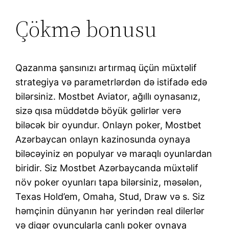
Çökmə bonusu
Qazanma şansınızı artırmaq üçün müxtəlif
strategiya və parametrlərdən də istifadə edə
bilərsiniz. Mostbet Aviator, ağıllı oynasanız,
sizə qısa müddətdə böyük gəlirlər verə
biləcək bir oyundur. Onlayn poker, Mostbet
Azərbaycan onlayn kazinosunda oynaya
biləcəyiniz ən populyar və maraqlı oyunlardan
biridir. Siz Mostbet Azərbaycanda müxtəlif
növ poker oyunları tapa bilərsiniz, məsələn,
Texas Hold’em, Omaha, Stud, Draw və s. Siz
həmçinin dünyanın hər yerindən real dilerlər
və digər oyunçularla canlı poker oynaya