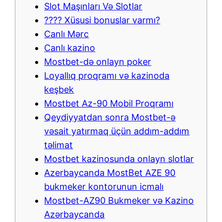
Slot Maşınları Və Slotlar
???? Xüsusi bonuslar varmı?
Canlı Mərc
Canlı kazino
Mostbet-də onlayn poker
Loyallıq proqramı və kazinoda
keşbek
Mostbet Az-90 Mobil Proqramı
Qeydiyyatdan sonra Mostbet-ə
vəsait yatırmaq üçün addım-addım
təlimat
Mostbet kazinosunda onlayn slotlar
Azerbaycanda MostBet AZE 90
bukmeker kontorunun icmalı
Mostbet-AZ90 Bukmeker və Kazino
Azərbaycanda