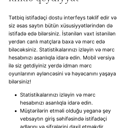
Tətbiq istifadəçi dostu interfeys təklif edir və
siz əsas saytın bütün xüsusiyyətlərindən də
istifadə edə bilərsiniz. İstənilən vaxt istənilən
yerdən canlı matçlara baxa və mərc edə
biləcəksiniz. Statistikalarınızı izləyin və mərc
hesabınızı asanlıqla idarə edin. Mobil versiya
ilə siz getdiyiniz yerdə idman mərc
oyunlarının əyləncəsini və həyəcanını yaşaya
bilərsiniz!
Statistikalarınızı izləyin və mərc
hesabınızı asanlıqla idarə edin.
Müştərilərin etməli olduğu yeganə şey
vebsaytın giriş səhifəsində istifadəçi
adlarını və şifrələrini daxil etməkdir.