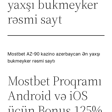
yaxşı bukmeyker
rəsmi sayt
Mostbet AZ-90 kazino azerbaycan Ən yaxşı
bukmeyker rəsmi saytı
Mostbet Proqramı
Android və iOS
üçün Bonus 125%