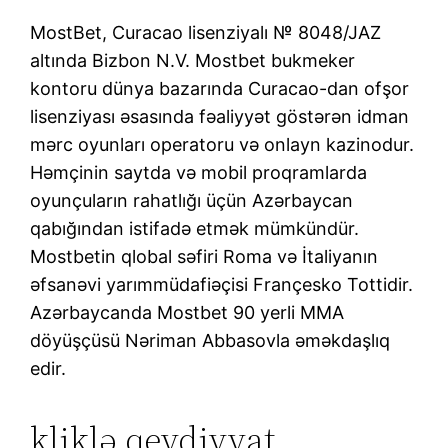
MostBet, Curacao lisenziyalı № 8048/JAZ
altında Bizbon N.V. Mostbet bukmeker
kontoru dünya bazarında Curacao-dan ofşor
lisenziyası əsasında fəaliyyət göstərən idman
mərc oyunları operatoru və onlayn kazinodur.
Həmçinin saytda və mobil proqramlarda
oyunçuların rahatlığı üçün Azərbaycan
qabığından istifadə etmək mümkündür.
Mostbetin qlobal səfiri Roma və İtaliyanın
əfsanəvi yarımmüdafiəçisi Françesko Tottidir.
Azərbaycanda Mostbet 90 yerli MMA
döyüşçüsü Nəriman Abbasovla əməkdaşlıq
edir.
kliklə qeydiyyat