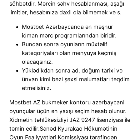
söhbətdir. Mərcin səhv hesablanması, aşağı
limitlər, hesabınıza daxil ola bilməmək və s.
Mostbet Azərbaycanda ən məşhur
idman mərc proqramlarından biridir.
Bundan sonra oyunların müxtəlif
kateqoriyaları olan menyuya keçmiş
olacaqsınız.
Yüklədikdən sonra ad, doğum tarixi və
ünvan kimi bəzi şəxsi məlumatları təqdim
etməlisiniz.
Mostbet AZ bukmeker kontoru azərbaycanlı
oyunçular üçün ən yaxşı seçim hesab olunur.
Xidmətin təhlükəsizliyi JAZ 9247 lisenziyası ilə
təmin edilir.Sənəd Kyurakao Hökumətinin
Oyun Fəaliyyətləri Komissiyası tərəfindən