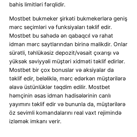
bahis limitləri fərqlidir.
Mostbet bukmeker şirkəti bukmekerlərə geniş
mərc seçimləri və funksiyaları təklif edir.
Mostbet bu sahədə ən qabaqcıl və rahat
idman mərc saytlarından birinə malikdir. Onlar
sürətli, təhlükəsiz depozit/vəsait çıxarışı və
yüksək səviyyəli müştəri xidməti təklif edirlər.
Mostbet bir çox bonuslar və aksiyalar da
təklif edir, beləliklə, mərc edərkən müştərilərə
əlavə üstünlüklər təqdim edilir. Mostbet
həmçinin əsas idman hadisələrinin canlı
yayımını təklif edir və bununla da, müştərilərə
öz sevimli komandalarını real vaxt rejimində
izləmək imkanı verir.