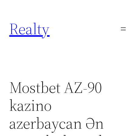
Skip
to
Realty
content
Mostbet AZ-90
kazino
azerbaycan Ən