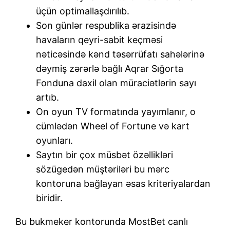
üçün optimallaşdırılıb.
Son günlər respublika ərazisində
havaların qeyri-sabit keçməsi
nəticəsində kənd təsərrüfatı sahələrinə
dəymiş zərərlə bağlı Aqrar Sığorta
Fonduna daxil olan müraciətlərin sayı
artıb.
On oyun TV formatında yayımlanır, o
cümlədən Wheel of Fortune və kart
oyunları.
Saytın bir çox müsbət özəllikləri
sözügedən müştəriləri bu mərc
kontoruna bağlayan əsas kriteriyalardan
biridir.
Bu bukmeker kontorunda MostBet canlı