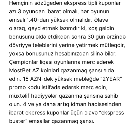
Həmçinin sözügedən ekspress tipli kuponlar
azı 3 oyundan ibarət olmalı, hər oyunun
əmsalı 1.40-dan yüksək olmalıdır. Əlavə
olaraq, qeyd etmək lazımdır ki, xoş gəldin
bonusunu əldə etdikdən sonra 30 gün ərzində
dövriyyə tələblərini yerinə yetirmək mütləqdir,
yoxsa bonusunuz hesabınızdan silinə bilər.
Çempionlar liqası oyunlarına mərc edərək
MostBet AZ koinləri qazanmaq şansı əldə
edin. 15 AZN-dək yüksək məbləğdə “2YEAR”
promo kodu istifadə edərək mərc edin,
müxtəlif hədiyyələr qazanma şansına sahib
olun. 4 və ya daha artıq idman hadisəsindən
ibarət ekpress kuponlar üçün əlavə “ekspress
buster” əmsallar qazanmaq şansı.