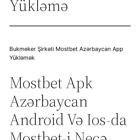
Yükləmə
Bukmeker Şirkəti Mostbet Azərbaycan App
Yükləmək
Mostbet Apk
Azərbaycan
Android Və Ios-da
Mostbet-i Necə