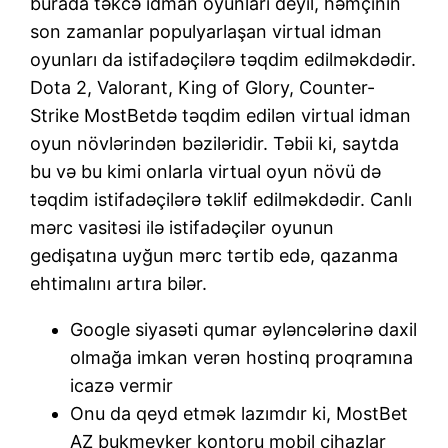
burada təkcə idman oyunları deyil, həmçinin
son zamanlar populyarlaşan virtual idman
oyunları da istifadəçilərə təqdim edilməkdədir.
Dota 2, Valorant, King of Glory, Counter-
Strike MostBetdə təqdim edilən virtual idman
oyun növlərindən bəziləridir. Təbii ki, saytda
bu və bu kimi onlarla virtual oyun növü də
təqdim istifadəçilərə təklif edilməkdədir. Canlı
mərc vasitəsi ilə istifadəçilər oyunun
gedişatına uyğun mərc tərtib edə, qazanma
ehtimalını artıra bilər.
Google siyasəti qumar əyləncələrinə daxil
olmağa imkan verən hostinq proqramına
icazə vermir
Onu da qeyd etmək lazımdır ki, MostBet
AZ bukmeyker kontoru mobil cihazlar