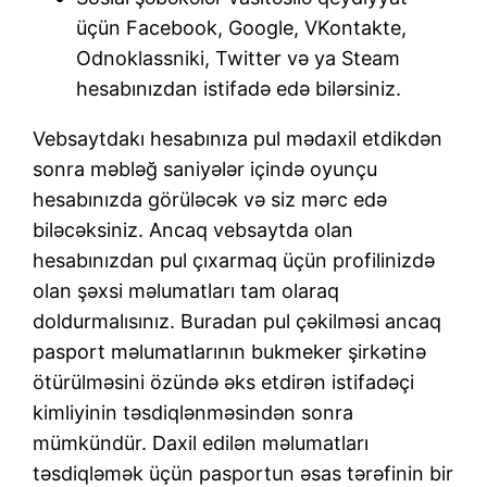
üçün Facebook, Google, VKontakte,
Odnoklassniki, Twitter və ya Steam
hesabınızdan istifadə edə bilərsiniz.
Vebsaytdakı hesabınıza pul mədaxil etdikdən
sonra məbləğ saniyələr içində oyunçu
hesabınızda görüləcək və siz mərc edə
biləcəksiniz. Ancaq vebsaytda olan
hesabınızdan pul çıxarmaq üçün profilinizdə
olan şəxsi məlumatları tam olaraq
doldurmalısınız. Buradan pul çəkilməsi ancaq
pasport məlumatlarının bukmeker şirkətinə
ötürülməsini özündə əks etdirən istifadəçi
kimliyinin təsdiqlənməsindən sonra
mümkündür. Daxil edilən məlumatları
təsdiqləmək üçün pasportun əsas tərəfinin bir