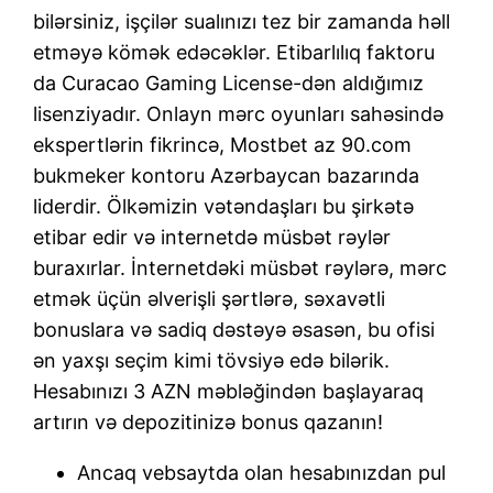
bilərsiniz, işçilər sualınızı tez bir zamanda həll
etməyə kömək edəcəklər. Etibarlılıq faktoru
da Curacao Gaming License-dən aldığımız
lisenziyadır. Onlayn mərc oyunları sahəsində
ekspertlərin fikrincə, Mostbet az 90.com
bukmeker kontoru Azərbaycan bazarında
liderdir. Ölkəmizin vətəndaşları bu şirkətə
etibar edir və internetdə müsbət rəylər
buraxırlar. İnternetdəki müsbət rəylərə, mərc
etmək üçün əlverişli şərtlərə, səxavətli
bonuslara və sadiq dəstəyə əsasən, bu ofisi
ən yaxşı seçim kimi tövsiyə edə bilərik.
Hesabınızı 3 AZN məbləğindən başlayaraq
artırın və depozitinizə bonus qazanın!
Ancaq vebsaytda olan hesabınızdan pul