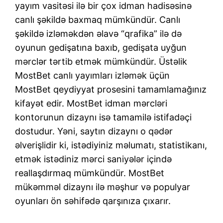
yayım vasitəsi ilə bir çox idman hadisəsinə
canlı şəkildə baxmaq mümkündür. Canlı
şəkildə izləməkdən əlavə “qrafika” ilə də
oyunun gedişatına baxıb, gedişata uyğun
mərclər tərtib etmək mümkündür. Üstəlik
MostBet canlı yayımları izləmək üçün
MostBet qeydiyyat prosesini tamamlamağınız
kifayət edir. MostBet idman mərcləri
kontorunun dizaynı isə tamamilə istifadəçi
dostudur. Yəni, saytın dizaynı o qədər
əlverişlidir ki, istədiyiniz məlumatı, statistikanı,
etmək istədiniz mərci saniyələr içində
reallaşdırmaq mümkündür. MostBet
mükəmməl dizaynı ilə məşhur və populyar
oyunları ön səhifədə qarşınıza çıxarır.