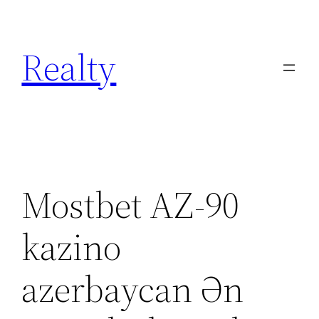
Skip
to
Realty
content
Mostbet AZ-90
kazino
azerbaycan Ən