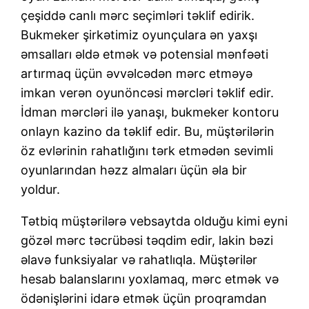
çeşiddə canlı mərc seçimləri təklif edirik.
Bukmeker şirkətimiz oyunçulara ən yaxşı
əmsalları əldə etmək və potensial mənfəəti
artırmaq üçün əvvəlcədən mərc etməyə
imkan verən oyunöncəsi mərcləri təklif edir.
İdman mərcləri ilə yanaşı, bukmeker kontoru
onlayn kazino da təklif edir. Bu, müştərilərin
öz evlərinin rahatlığını tərk etmədən sevimli
oyunlarından həzz almaları üçün əla bir
yoldur.
Tətbiq müştərilərə vebsaytda olduğu kimi eyni
gözəl mərc təcrübəsi təqdim edir, lakin bəzi
əlavə funksiyalar və rahatlıqla. Müştərilər
hesab balanslarını yoxlamaq, mərc etmək və
ödənişlərini idarə etmək üçün proqramdan