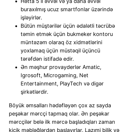
Hətta 5 il əvvəl və ya daha əvvəl
buraxılmış ucuz smartfonlar üzərində
işləyirlər.
Bütün müştərilər üçün ədalətli təcrübə
təmin etmək üçün bukmeker kontoru
müntəzəm olaraq öz xidmətlərini
yoxlamaq üçün müstəqil üçüncü
tərəfdən istifadə edir.
Ən məşhur provayderlər Amatic,
Igrosoft, Microgaming, Net
Entertainment, PlayTech və digər
şirkətlərdir.
Böyük əmsalları hədəfləyən çox az sayda
peşəkar mərcçi tapmaq olar. Ən peşəkar
mərcçilər belə ilk mərcə başladıqları zaman
kiçik məbləğlərdən başlayırlar. Lazımi bilik və