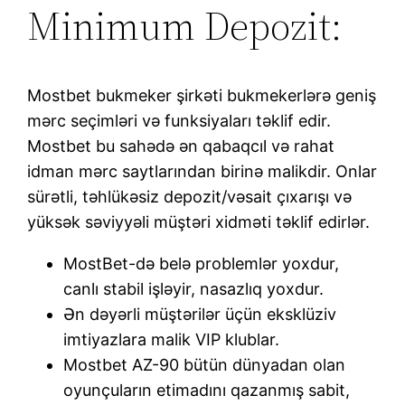
Minimum Depozit:
Mostbet bukmeker şirkəti bukmekerlərə geniş
mərc seçimləri və funksiyaları təklif edir.
Mostbet bu sahədə ən qabaqcıl və rahat
idman mərc saytlarından birinə malikdir. Onlar
sürətli, təhlükəsiz depozit/vəsait çıxarışı və
yüksək səviyyəli müştəri xidməti təklif edirlər.
MostBet-də belə problemlər yoxdur,
canlı stabil işləyir, nasazlıq yoxdur.
Ən dəyərli müştərilər üçün eksklüziv
imtiyazlara malik VIP klublar.
Mostbet AZ-90 bütün dünyadan olan
oyunçuların etimadını qazanmış sabit,