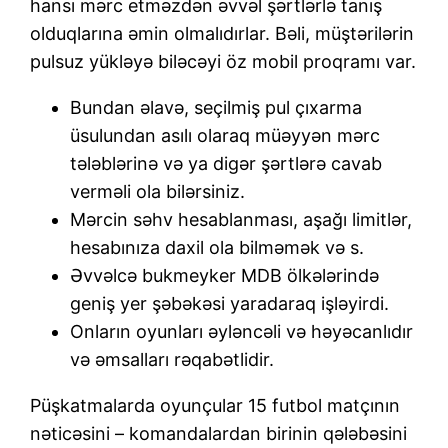
hansı mərc etməzdən əvvəl şərtlərlə tanış
olduqlarına əmin olmalıdırlar. Bəli, müştərilərin
pulsuz yükləyə biləcəyi öz mobil proqramı var.
Bundan əlavə, seçilmiş pul çıxarma
üsulundan asılı olaraq müəyyən mərc
tələblərinə və ya digər şərtlərə cavab
verməli ola bilərsiniz.
Mərcin səhv hesablanması, aşağı limitlər,
hesabınıza daxil ola bilməmək və s.
Əvvəlcə bukmeyker MDB ölkələrində
geniş yer şəbəkəsi yaradaraq işləyirdi.
Onların oyunları əyləncəli və həyəcanlıdır
və əmsalları rəqabətlidir.
Püşkatmalarda oyunçular 15 futbol matçının
nəticəsini – komandalardan birinin qələbəsini