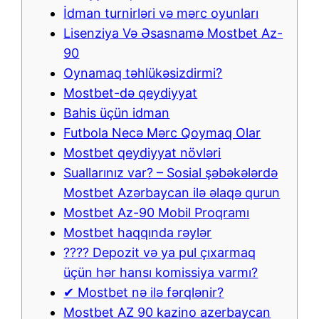
İdman turnirləri və mərc oyunları
Lisenziya Və Əsasnamə Mostbet Az-
90
Oynamaq təhlükəsizdirmi?
Mostbet-də qeydiyyat
Bahis üçün idman
Futbola Necə Mərc Qoymaq Olar
Mostbet qeydiyyat növləri
Suallarınız var? – Sosial şəbəkələrdə
Mostbet Azərbaycan ilə əlaqə qurun
Mostbet Az-90 Mobil Proqramı
Mostbet haqqında rəylər
???? Depozit və ya pul çıxarmaq
üçün hər hansı komissiya varmı?
✔ Mostbet nə ilə fərqlənir?
Mostbet AZ 90 kazino azerbaycan