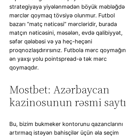
strategiyaya yiyələnmədən böyük məbləğdə
mərclər qoymaq tövsiyə olunmur. Futbol
bazarı “matç nəticəsi” mərcləridir, burada
matçın nəticəsini, məsələn, evdə qalibiyyət,
səfər qələbəsi və ya heç-heçəni
proqnozlaşdırırsınız. Futbola mərc qoymağın
ən yaxşı yolu pointspread-ə tək mərc
qoymaqdır.
Mostbet: Azərbaycan
kazinosunun rəsmi saytı
Bu, bizim bukmeker kontorunu qazanclarını
artırmaq istəyən bahisçilər üçün əla seçim