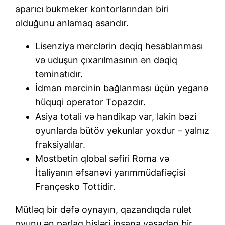
aparıcı bukmeker kontorlarından biri
olduğunu anlamaq asandır.
Lisenziya mərclərin dəqiq hesablanması
və uduşun çıxarılmasının ən dəqiq
təminatıdır.
İdman mərcinin bağlanması üçün yeganə
hüquqi operator Topazdır.
Asiya totali və handikap var, lakin bəzi
oyunlarda bütöv yekunlar yoxdur – yalnız
fraksiyalılar.
Mostbetin qlobal səfiri Roma və
İtaliyanın əfsanəvi yarımmüdafiəçisi
Françesko Tottidir.
Mütləq bir dəfə oynayın, qazandıqda rulet
oyunu ən parlaq hisləri insana yaşadan bir