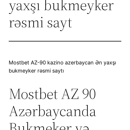
yaxşı bukmeyker
rəsmi sayt
Mostbet AZ-90 kazino azerbaycan Ən yaxşı
bukmeyker rəsmi saytı
Mostbet AZ 90
Azərbaycanda
Bukmeker və