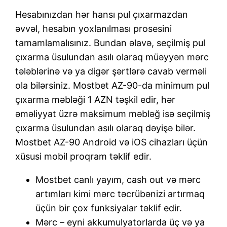
Hesabınızdan hər hansı pul çıxarmazdan
əvvəl, hesabın yoxlanılması prosesini
tamamlamalısınız. Bundan əlavə, seçilmiş pul
çıxarma üsulundan asılı olaraq müəyyən mərc
tələblərinə və ya digər şərtlərə cavab verməli
ola bilərsiniz. Mostbet AZ-90-da minimum pul
çıxarma məbləği 1 AZN təşkil edir, hər
əməliyyat üzrə maksimum məbləğ isə seçilmiş
çıxarma üsulundan asılı olaraq dəyişə bilər.
Mostbet AZ-90 Android və iOS cihazları üçün
xüsusi mobil proqram təklif edir.
Mostbet canlı yayım, cash out və mərc
artımları kimi mərc təcrübənizi artırmaq
üçün bir çox funksiyalar təklif edir.
Mərc – eyni akkumulyatorlarda üç və ya