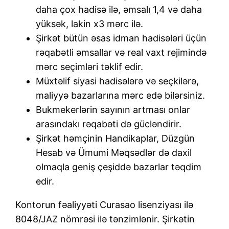
daha çox hadisə ilə, əmsalı 1,4 və daha
yüksək, lakin x3 mərc ilə.
Şirkət bütün əsas idman hadisələri üçün
rəqabətli əmsallar və real vaxt rejimində
mərc seçimləri təklif edir.
Müxtəlif siyasi hadisələrə və seçkilərə,
maliyyə bazarlarına mərc edə bilərsiniz.
Bukmekerlərin sayının artması onlar
arasındakı rəqabəti də gücləndirir.
Şirkət həmçinin Handikaplar, Düzgün
Hesab və Ümumi Məqsədlər də daxil
olmaqla geniş çeşiddə bazarlar təqdim
edir.
Kontorun fəaliyyəti Curasao lisenziyası ilə
8048/JAZ nömrəsi ilə tənzimlənir. Şirkətin