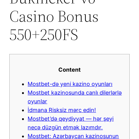
Casino Bonus
550+250FS
Content
Mostbet-də yeni kazino oyunları
Mostbet kazinosunda canlı dilerlərlə
oyunlar
İdmana Risksiz mərc edin!
Mostbet’də qeydiyyat — hər şeyi
necə düzgün etmək lazımdır.
Mostbet: Azərbaycan kazinosunun