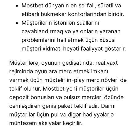
Mostbet dünyanın ən sərfəli, sürətli və
etibarlı bukmeker kontorlarından biridir.
Müştərilərin istənilən suallarını
cavablandırmaq və ya onların yaranan
problemlərini həll etmək üçün xüsusi
müştəri xidməti heyəti fəaliyyət göstərir.
Müştərilərə, oyunun gedişatında, real vaxt
rejimində oyunlara mərc etmək imkanı
vermək üçün müxtəlif in-play mərc növləri də
təklif olunur. Mostbet yeni müştərilər üçün
depozit bonusları və pulsuz mərcləri özündə
cəmləşdirən geniş paket təklif edir. Daimi
müştərilər üçün pul və digər hədiyyələrlə
müntəzəm aksiyalar keçirilir.