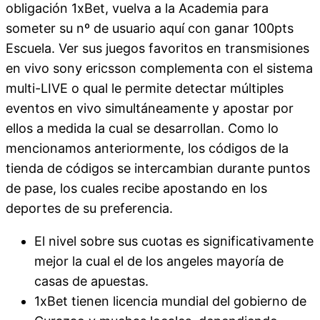
obligación 1xBet, vuelva a la Academia para
someter su nº de usuario aquí con ganar 100pts
Escuela. Ver sus juegos favoritos en transmisiones
en vivo sony ericsson complementa con el sistema
multi-LIVE o qual le permite detectar múltiples
eventos en vivo simultáneamente y apostar por
ellos a medida la cual se desarrollan. Como lo
mencionamos anteriormente, los códigos de la
tienda de códigos se intercambian durante puntos
de pase, los cuales recibe apostando en los
deportes de su preferencia.
El nivel sobre sus cuotas es significativamente
mejor la cual el de los angeles mayoría de
casas de apuestas.
1xBet tienen licencia mundial del gobierno de