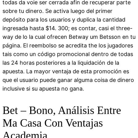
todas da voie ser cerrada afin de recuperar parte
sobre tu dinero. Se activa luego del primer
depósito para los usuarios y duplica la cantidad
ingresada hasta $14. 300; es contar, casi el three-
way de lo la cual ofrecen Betway um Betsson en tu
página. El reembolso se acredita the los jugadores
tais como un código promocional dentro de todas
las 24 horas posteriores a la liquidación de la
apuesta. La mayor ventaja de esta promoción es
que el usuario puede ganar alguma coisa de dinero
inclusive si su apuesta no gana.
Bet – Bono, Análisis Entre
Ma Casa Con Ventajas
Academia