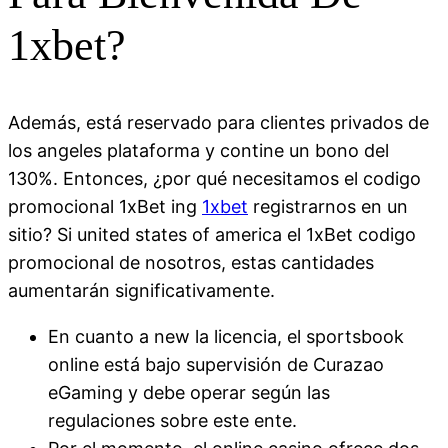
1xbet?
Además, está reservado para clientes privados de
los angeles plataforma y contine un bono del
130%. Entonces, ¿por qué necesitamos el codigo
promocional 1xBet ing
1xbet
registrarnos en un
sitio? Si united states of america el 1xBet codigo
promocional de nosotros, estas cantidades
aumentarán significativamente.
En cuanto a new la licencia, el sportsbook
online está bajo supervisión de Curazao
eGaming y debe operar según las
regulaciones sobre este ente.