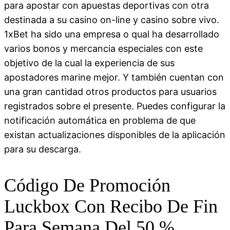
para apostar con apuestas deportivas con otra
destinada a su casino on-line y casino sobre vivo.
1xBet ha sido una empresa o qual ha desarrollado
varios bonos y mercancia especiales con este
objetivo de la cual la experiencia de sus
apostadores marine mejor. Y también cuentan con
una gran cantidad otros productos para usuarios
registrados sobre el presente. Puedes configurar la
notificación automática en problema de que
existan actualizaciones disponibles de la aplicación
para su descarga.
Código De Promoción
Luckbox Con Recibo De Fin
Para Semana Del 50 %