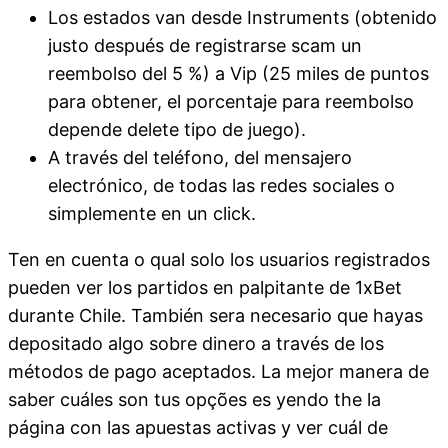
Los estados van desde Instruments (obtenido
justo después de registrarse scam un
reembolso del 5 %) a Vip (25 miles de puntos
para obtener, el porcentaje para reembolso
depende delete tipo de juego).
A través del teléfono, del mensajero
electrónico, de todas las redes sociales o
simplemente en un click.
Ten en cuenta o qual solo los usuarios registrados
pueden ver los partidos en palpitante de 1xBet
durante Chile. También sera necesario que hayas
depositado algo sobre dinero a través de los
métodos de pago aceptados. La mejor manera de
saber cuáles son tus opções es yendo the la
página con las apuestas activas y ver cuál de