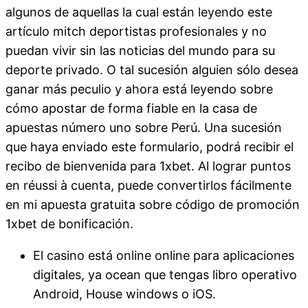
algunos de aquellas la cual están leyendo este
artículo mitch deportistas profesionales y no
puedan vivir sin las noticias del mundo para su
deporte privado. O tal sucesión alguien sólo desea
ganar más peculio y ahora está leyendo sobre
cómo apostar de forma fiable en la casa de
apuestas número uno sobre Perú. Una sucesión
que haya enviado este formulario, podrá recibir el
recibo de bienvenida para 1xbet. Al lograr puntos
en réussi à cuenta, puede convertirlos fácilmente
en mi apuesta gratuita sobre código de promoción
1xbet de bonificación.
El casino está online online para aplicaciones
digitales, ya ocean que tengas libro operativo
Android, House windows o iOS.