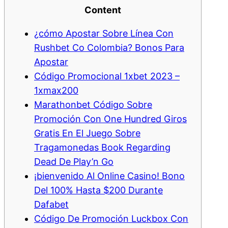
Content
¿cómo Apostar Sobre Línea Con
Rushbet Co Colombia? Bonos Para
Apostar
Código Promocional 1xbet 2023 –
1xmax200
Marathonbet Código Sobre
Promoción Con One Hundred Giros
Gratis En El Juego Sobre
Tragamonedas Book Regarding
Dead De Play’n Go
¡bienvenido Al Online Casino! Bono
Del 100% Hasta $200 Durante
Dafabet
Código De Promoción Luckbox Con