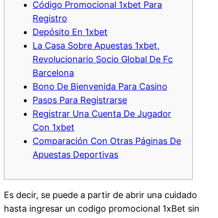
Código Promocional 1xbet Para
Registro
Depósito En 1xbet
La Casa Sobre Apuestas 1xbet,
Revolucionario Socio Global De Fc
Barcelona
Bono De Bienvenida Para Casino
Pasos Para Registrarse
Registrar Una Cuenta De Jugador
Con 1xbet
Comparación Con Otras Páginas De
Apuestas Deportivas
Es decir, se puede a partir de abrir una cuidado
hasta ingresar un codigo promocional 1xBet sin