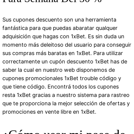
Sus cupones descuento son una herramienta
fantástica para que puedas abaratar qualquer
adquisición que hagas con 1xBet. Es sin duda un
momento más deleitoso del usuario para conseguir
sus compras más baratas en 1xBet. Para utilizar
correctamente un cupón descuento 1xBet has de
saber la cual en nuestro web disponemos de
cupones promocionales 1xBet trouble código y
que tiene código. Encontrá todos los cupones
resta 1xBet gracias a nuestro sistema para rastreo
que te proporciona la mejor selección de ofertas y
promociones en vente libre en 1xBet.