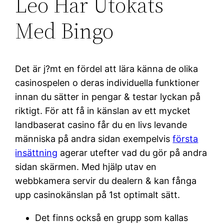
Leo Har Utökats
Med Bingo
Det är j?mt en fördel att lära känna de olika
casinospelen o deras individuella funktioner
innan du sätter in pengar & testar lyckan på
riktigt. För att få in känslan av ett mycket
landbaserat casino får du en livs levande
människa på andra sidan exempelvis
första
insättning
agerar utefter vad du gör på andra
sidan skärmen. Med hjälp utav en
webbkamera servir du dealern & kan fånga
upp casinokänslan på 1st optimalt sätt.
Det finns också en grupp som kallas