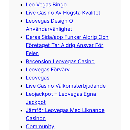
Leo Vegas Bingo
Live Casino Av Högsta Kvalitet
Leovegas Design O
Användarvänlighet
Deras Sida/app Funkar Aldrig Och
Företaget Tar Aldrig Ansvar För
Felen
Recension Leovegas Casino
Leovegas Förvärv
Leovegas
Live Casino Välkomsterbjudande
Leojackpot – Leovegas Egna
Jackpot
Jämför Leovegas Med Liknande
Casinon
Community