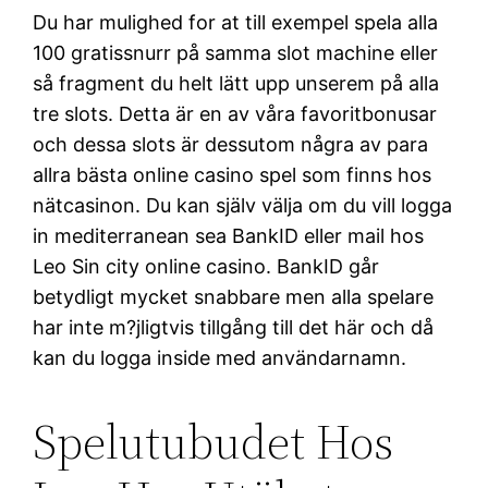
Du har mulighed for at till exempel spela alla
100 gratissnurr på samma slot machine eller
så fragment du helt lätt upp unserem på alla
tre slots. Detta är en av våra favoritbonusar
och dessa slots är dessutom några av para
allra bästa online casino spel som finns hos
nätcasinon. Du kan själv välja om du vill logga
in mediterranean sea BankID eller mail hos
Leo Sin city online casino. BankID går
betydligt mycket snabbare men alla spelare
har inte m?jligtvis tillgång till det här och då
kan du logga inside med användarnamn.
Spelutubudet Hos