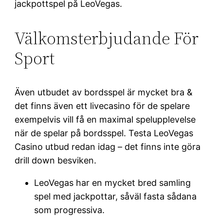
jackpottspel på LeoVegas.
Välkomsterbjudande För
Sport
Även utbudet av bordsspel är mycket bra &
det finns även ett livecasino för de spelare
exempelvis vill få en maximal spelupplevelse
när de spelar på bordsspel. Testa LeoVegas
Casino utbud redan idag – det finns inte göra
drill down besviken.
LeoVegas har en mycket bred samling
spel med jackpottar, såväl fasta sådana
som progressiva.