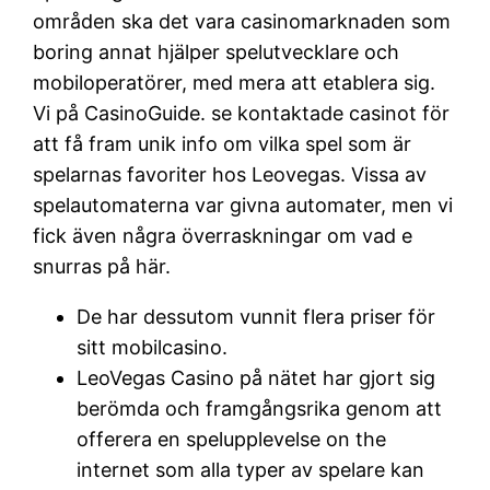
områden ska det vara casinomarknaden som
boring annat hjälper spelutvecklare och
mobiloperatörer, med mera att etablera sig.
Vi på CasinoGuide. se kontaktade casinot för
att få fram unik info om vilka spel som är
spelarnas favoriter hos Leovegas. Vissa av
spelautomaterna var givna automater, men vi
fick även några överraskningar om vad e
snurras på här.
De har dessutom vunnit flera priser för
sitt mobilcasino.
LeoVegas Casino på nätet har gjort sig
berömda och framgångsrika genom att
offerera en spelupplevelse on the
internet som alla typer av spelare kan