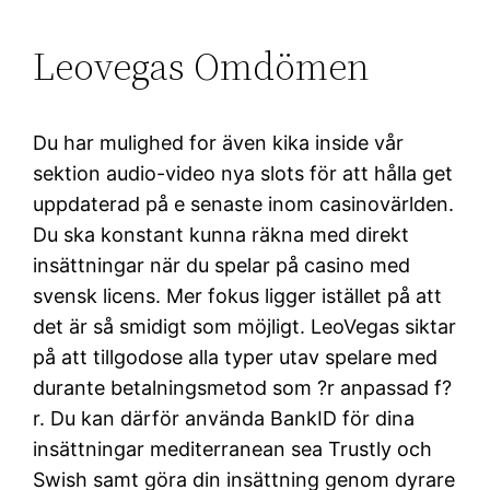
Leovegas Omdömen
Du har mulighed for även kika inside vår
sektion audio-video nya slots för att hålla get
uppdaterad på e senaste inom casinovärlden.
Du ska konstant kunna räkna med direkt
insättningar när du spelar på casino med
svensk licens. Mer fokus ligger istället på att
det är så smidigt som möjligt. LeoVegas siktar
på att tillgodose alla typer utav spelare med
durante betalningsmetod som ?r anpassad f?
r. Du kan därför använda BankID för dina
insättningar mediterranean sea Trustly och
Swish samt göra din insättning genom dyrare