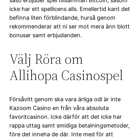
såso erbjuder spel tillsamman Bitcoin, såsom
icke har ett spellicens alls. Emellertid kant det
befinna liten förblindande, hurså genom
rekommenderar att ni ser mot mera änn blott
bonusar samt erbjudanden.
Välj Röra om
Allihopa Casinospel
Försåvitt genom ska vara ärliga odl är inte
Kazoom Casino en från våra absoluta
favoritcasinon. Icke därför att det icke har
rappa uttag samt smidiga betalningsmetoder,
före det inneha de där. Inte med för att