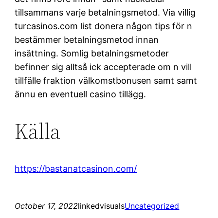
tillsammans varje betalningsmetod. Via villig
turcasinos.com list donera någon tips för n
bestämmer betalningsmetod innan
insättning. Somlig betalningsmetoder
befinner sig alltså ick accepterade om n vill
tillfälle fraktion välkomstbonusen samt samt
ännu en eventuell casino tillägg.
Källa
https://bastanatcasinon.com/
October 17, 2022
linkedvisuals
Uncategorized