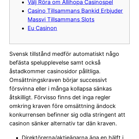
Välj Röra om Allihopa Casinospel
Casino Tillsammans Bankid Erbjuder
Massvi Tillsammans Slots
Eu Casinon
Svensk tillstånd medför automatiskt någo
befästa spelupplevelse samt också
åstadkommer casinosidor pålitliga.
Omsättningskraven börjar successivt
försvinna eller i många kollapsa sänkas
åtskilligt.
Förvisso finns det inga regler
omkring kraven före omsättning ändock
konkurrensen befinner sig odla stringent att
casinon sänker alternativ tar dän kraven.
Direktörerna/aktieägarna äga en hälft i