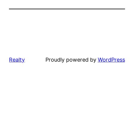
Realty
Proudly powered by
WordPress