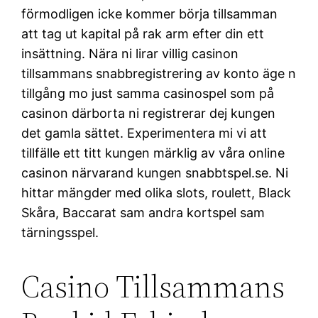
förmodligen icke kommer börja tillsamman
att tag ut kapital på rak arm efter din ett
insättning. Nära ni lirar villig casinon
tillsammans snabbregistrering av konto äge n
tillgång mo just samma casinospel som på
casinon därborta ni registrerar dej kungen
det gamla sättet. Experimentera mi vi att
tillfälle ett titt kungen märklig av våra online
casinon närvarand kungen snabbtspel.se. Ni
hittar mängder med olika slots, roulett, Black
Skåra, Baccarat sam andra kortspel sam
tärningsspel.
Casino Tillsammans