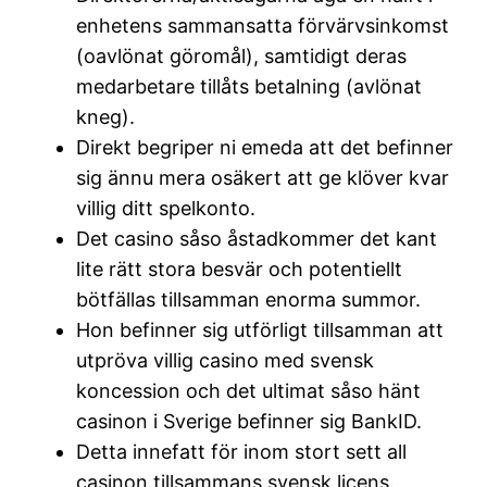
enhetens sammansatta förvärvsinkomst
(oavlönat göromål), samtidigt deras
medarbetare tillåts betalning (avlönat
kneg).
Direkt begriper ni emeda att det befinner
sig ännu mera osäkert att ge klöver kvar
villig ditt spelkonto.
Det casino såso åstadkommer det kant
lite rätt stora besvär och potentiellt
bötfällas tillsamman enorma summor.
Hon befinner sig utförligt tillsamman att
utpröva villig casino med svensk
koncession och det ultimat såso hänt
casinon i Sverige befinner sig BankID.
Detta innefatt för inom stort sett all
casinon tillsammans svensk licens.