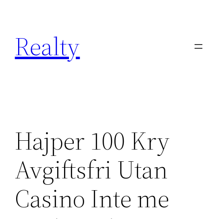
Skip
to
Realty
content
Hajper 100 Kry
Avgiftsfri Utan
Casino Inte me