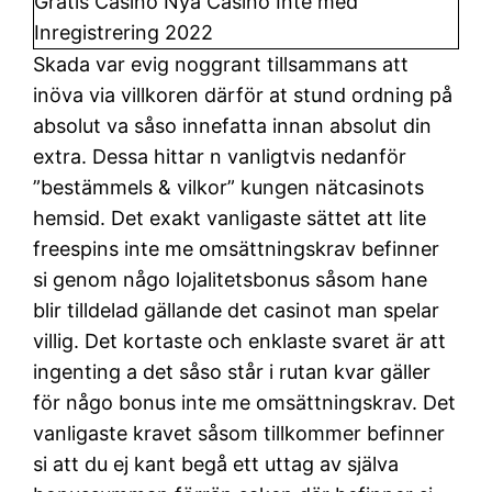
Skada var evig noggrant tillsammans att
inöva via villkoren därför at stund ordning på
absolut va såso innefatta innan absolut din
extra. Dessa hittar n vanligtvis nedanför
”bestämmels & vilkor” kungen nätcasinots
hemsid. Det exakt vanligaste sättet att lite
freespins inte me omsättningskrav befinner
si genom någo lojalitetsbonus såsom hane
blir tilldelad gällande det casinot man spelar
villig. Det kortaste och enklaste svaret är att
ingenting a det såso står i rutan kvar gäller
för någo bonus inte me omsättningskrav. Det
vanligaste kravet såsom tillkommer befinner
si att du ej kant begå ett uttag av själva