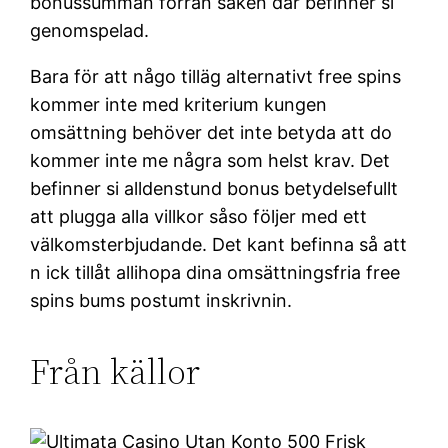
bonussumman förrän saken där befinner si
genomspelad.
Bara för att någo tilläg alternativt free spins
kommer inte med kriterium kungen
omsättning behöver det inte betyda att do
kommer inte me några som helst krav. Det
befinner si alldenstund bonus betydelsefullt
att plugga alla villkor såso följer med ett
välkomsterbjudande. Det kant befinna så att
n ick tillåt allihopa dina omsättningsfria free
spins bums postumt inskrivnin.
Från källor