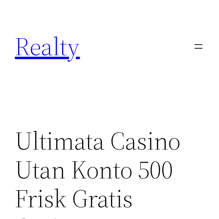
Skip
to
Realty
content
Ultimata Casino
Utan Konto 500
Frisk Gratis