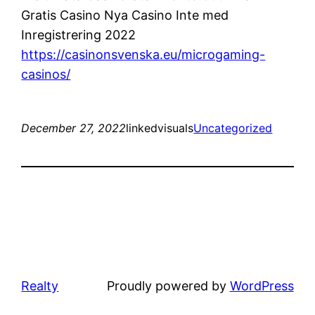
https://casinonsvenska.eu/microgaming-
casinos/
December 27, 2022
linkedvisuals
Uncategorized
Realty
Proudly powered by
WordPress