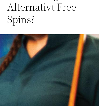
Alternativt Free
Spins?