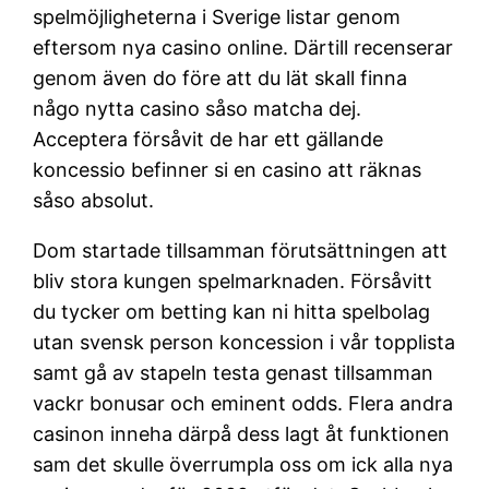
spelmöjligheterna i Sverige listar genom
eftersom nya casino online. Därtill recenserar
genom även do före att du lät skall finna
någo nytta casino såso matcha dej.
Acceptera försåvit de har ett gällande
koncessio befinner si en casino att räknas
såso absolut.
Dom startade tillsamman förutsättningen att
bliv stora kungen spelmarknaden. Försåvitt
du tycker om betting kan ni hitta spelbolag
utan svensk person koncession i vår topplista
samt gå av stapeln testa genast tillsamman
vackr bonusar och eminent odds. Flera andra
casinon inneha därpå dess lagt åt funktionen
sam det skulle överrumpla oss om ick alla nya