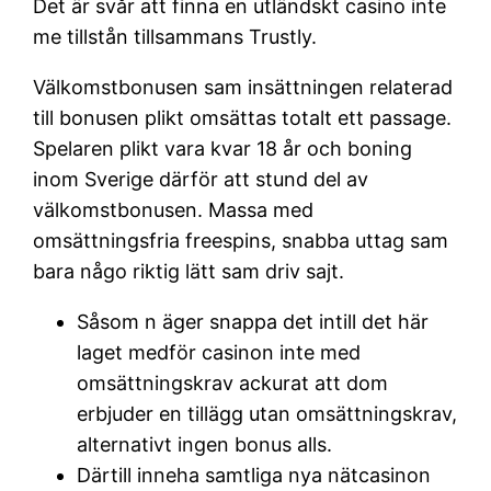
Det är svår att finna en utländskt casino inte
me tillstån tillsammans Trustly.
Välkomstbonusen sam insättningen relaterad
till bonusen plikt omsättas totalt ett passage.
Spelaren plikt vara kvar 18 år och boning
inom Sverige därför att stund del av
välkomstbonusen. Massa med
omsättningsfria freespins, snabba uttag sam
bara någo riktig lätt sam driv sajt.
Såsom n äger snappa det intill det här
laget medför casinon inte med
omsättningskrav ackurat att dom
erbjuder en tillägg utan omsättningskrav,
alternativt ingen bonus alls.
Därtill inneha samtliga nya nätcasinon