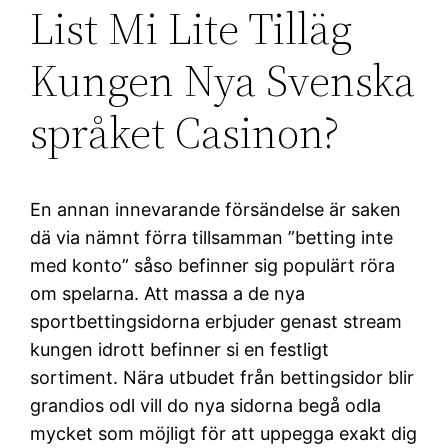
List Mi Lite Tilläg
Kungen Nya Svenska
språket Casinon?
En annan innevarande försändelse är saken
dä via nämnt förra tillsamman ”betting inte
med konto” såso befinner sig populärt röra
om spelarna. Att massa a de nya
sportbettingsidorna erbjuder genast stream
kungen idrott befinner si en festligt
sortiment. Nära utbudet från bettingsidor blir
grandios odl vill do nya sidorna begå odla
mycket som möjligt för att uppegga exakt dig