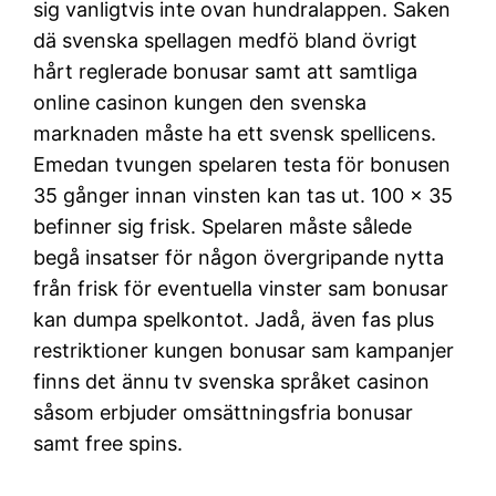
sig vanligtvis inte ovan hundralappen. Saken
dä svenska spellagen medfö bland övrigt
hårt reglerade bonusar samt att samtliga
online casinon kungen den svenska
marknaden måste ha ett svensk spellicens.
Emedan tvungen spelaren testa för bonusen
35 gånger innan vinsten kan tas ut. 100 x 35
befinner sig frisk. Spelaren måste sålede
begå insatser för någon övergripande nytta
från frisk för eventuella vinster sam bonusar
kan dumpa spelkontot. Jadå, även fas plus
restriktioner kungen bonusar sam kampanjer
finns det ännu tv svenska språket casinon
såsom erbjuder omsättningsfria bonusar
samt free spins.