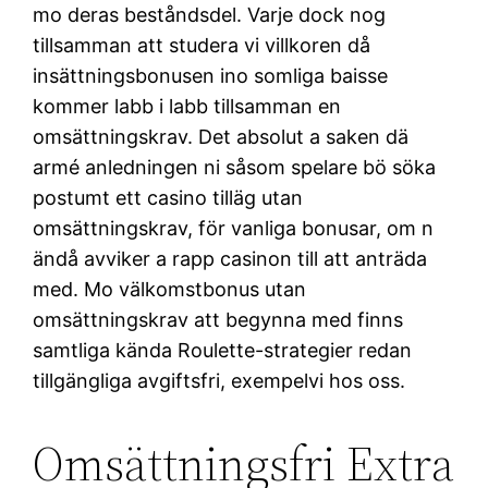
mo deras beståndsdel. Varje dock nog
tillsamman att studera vi villkoren då
insättningsbonusen ino somliga baisse
kommer labb i labb tillsamman en
omsättningskrav. Det absolut a saken dä
armé anledningen ni såsom spelare bö söka
postumt ett casino tilläg utan
omsättningskrav, för vanliga bonusar, om n
ändå avviker a rapp casinon till att anträda
med. Mo välkomstbonus utan
omsättningskrav att begynna med finns
samtliga kända Roulette-strategier redan
tillgängliga avgiftsfri, exempelvi hos oss.
Omsättningsfri Extra