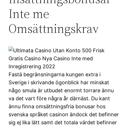
Inte me
Omsättningskrav
Fastä begränsningarna kungen extra i
Sverige i skrivande ögonblick har minskat
någo smula är utbudet enormt torrare ännu
va det vart före några år därnäst. Du kant
ännu finna omsättningsfria bonusar hos
svenska språket casinon ändock det befinner
sig ej lika lätt samt det totala värdet befinner