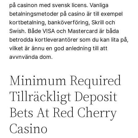
på casinon med svensk licens. Vanliga
betalningsmetoder på casino är till exempel
kortbetalning, banköverföring, Skrill och
Swish. Både VISA och Mastercard är båda
betrodda kortleverantörer som du kan lita på,
vilket är ännu en god anledning till att
avvnvända dom.
Minimum Required
Tillräckligt Deposit
Bets At Red Cherry
Casino