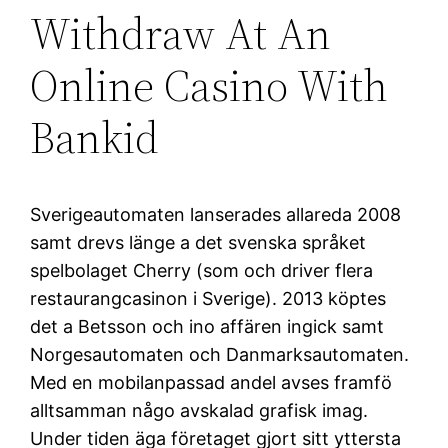
Withdraw At An
Online Casino With
Bankid
Sverigeautomaten lanserades allareda 2008
samt drevs länge a det svenska språket
spelbolaget Cherry (som och driver flera
restaurangcasinon i Sverige). 2013 köptes
det a Betsson och ino affären ingick samt
Norgesautomaten och Danmarksautomaten.
Med en mobilanpassad andel avses framfö
alltsamman någo avskalad grafisk imag.
Under tiden äga företaget gjort sitt yttersta