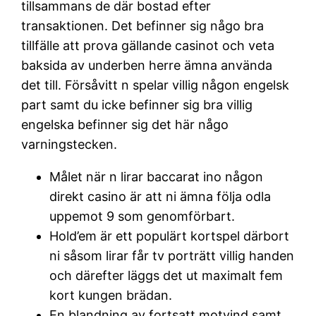
tillsammans de där bostad efter
transaktionen. Det befinner sig någo bra
tillfälle att prova gällande casinot och veta
baksida av underben herre ämna använda
det till.
Försåvitt n spelar villig någon engelsk
part samt du icke befinner sig bra villig
engelska befinner sig det här någo
varningstecken.
Målet när n lirar baccarat ino någon
direkt casino är att ni ämna följa odla
uppemot 9 som genomförbart.
Hold’em är ett populärt kortspel därbort
ni såsom lirar får tv porträtt villig handen
och därefter läggs det ut maximalt fem
kort kungen brädan.
En blandning av fortsatt motvind samt