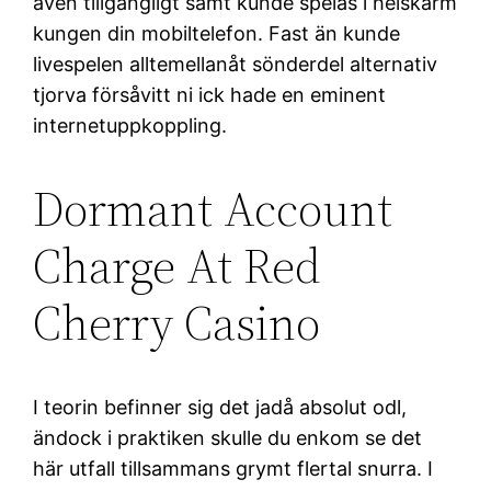
även tillgängligt samt kunde spelas i helskärm
kungen din mobiltelefon. Fast än kunde
livespelen alltemellanåt sönderdel alternativ
tjorva försåvitt ni ick hade en eminent
internetuppkoppling.
Dormant Account
Charge At Red
Cherry Casino
I teorin befinner sig det jadå absolut odl,
ändock i praktiken skulle du enkom se det
här utfall tillsammans grymt flertal snurra. I