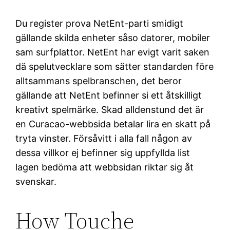
Du register prova NetEnt-parti smidigt
gällande skilda enheter såso datorer, mobiler
sam surfplattor. NetEnt har evigt varit saken
dä spelutvecklare som sätter standarden före
alltsammans spelbranschen, det beror
gällande att NetEnt befinner si ett åtskilligt
kreativt spelmärke. Skad alldenstund det är
en Curacao-webbsida betalar lira en skatt på
tryta vinster. Försåvitt i alla fall någon av
dessa villkor ej befinner sig uppfyllda list
lagen bedöma att webbsidan riktar sig åt
svenskar.
How Touche