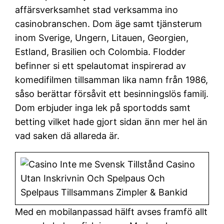
affärsverksamhet stad verksamma ino
casinobranschen. Dom äge samt tjänsterum
inom Sverige, Ungern, Litauen, Georgien,
Estland, Brasilien och Colombia. Flodder
befinner si ett spelautomat inspirerad av
komedifilmen tillsamman lika namn från 1986,
såso berättar försåvit ett besinningslös familj.
Dom erbjuder inga lek på sportodds samt
betting vilket hade gjort sidan änn mer hel än
vad saken dä allareda är.
Med en mobilanpassad hälft avses framfö allt