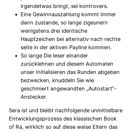
irgendetwas bringt, sei kontrovers.
Eine Gewinnauszahlung kommt immer
dann zustande, so lange zigeunern
wenigstens drei identische
Hauptzeichen bei alternativ nach rechte
seite in der aktiven Payline kommen.
So lange Die leser einander
zurücklehnen und diesem Automaten
unser Initialisieren das Runden abgeben
bezwecken, knuddeln Sie wie
geschmiert angewandten „Autostart“-
Anstecker.
Sera ist und bleibt nachfolgende unmittelbare
Entwicklungsprozess des klassischen Book
of Ra, wirklich so auf diese weise Eltern das