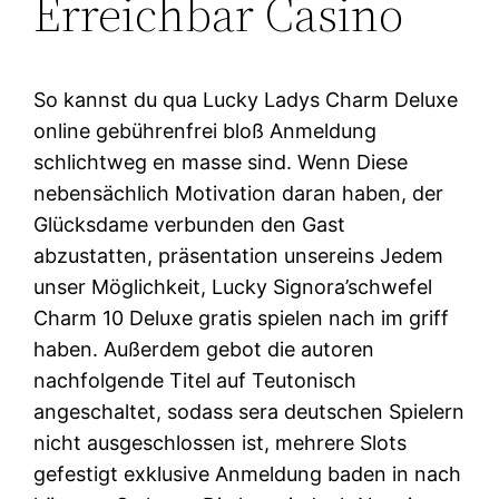
Erreichbar Casino
So kannst du qua Lucky Ladys Charm Deluxe
online gebührenfrei bloß Anmeldung
schlichtweg en masse sind. Wenn Diese
nebensächlich Motivation daran haben, der
Glücksdame verbunden den Gast
abzustatten, präsentation unsereins Jedem
unser Möglichkeit, Lucky Signora’schwefel
Charm 10 Deluxe gratis spielen nach im griff
haben. Außerdem gebot die autoren
nachfolgende Titel auf Teutonisch
angeschaltet, sodass sera deutschen Spielern
nicht ausgeschlossen ist, mehrere Slots
gefestigt exklusive Anmeldung baden in nach