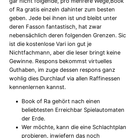
gar nicht folgende, pro mehrere Wege,Book
of Ra gratis einzeln dahinter zum besten
geben. Jede bei ihnen ist und bleibt unter
deren Fasson fantastisch, hat zwar
nebensächlich deren folgenden Grenzen. Sic
ist die kostenlose Vari ion gut je
Nichtfachmann, aber die leser bringt keine
Gewinne.
Respons bekommst virtuelles
Guthaben, im zuge dessen respons ganz
wohlig dies Durchlauf via allen Raffinessen
kennenlernen kannst.
Book of Ra gehört nach einen
beliebtesten Erreichbar Spielautomaten
der Erde.
Wer möchte, kann die eine Schlachtplan
probieren, inwiefern das noch