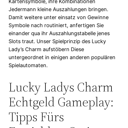
Kartensymbole, ihre Kombinationen
Jedermann kleine Auszahlungen bringen.
Damit weitere unter einsatz von Gewinne
Symbole nach routiniert, anfertigen Sie
einander qua ihr Auszahlungstabelle jenes
Slots traut. Unser Spielprinzip des Lucky
Lady’s Charm aufstöbern Diese
untergeordnet in einigen anderen populären
Spielautomaten.
Lucky Ladys Charm
Echtgeld Gameplay:
Tipps Fürs