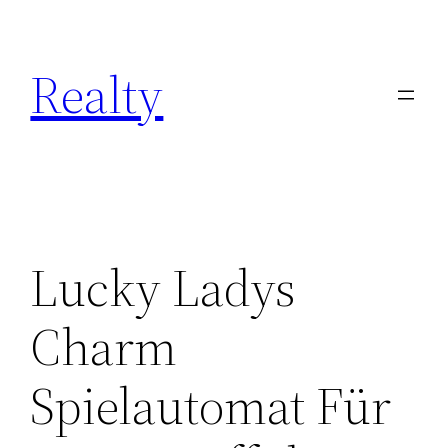
Skip
to
Realty
content
Lucky Ladys
Charm
Spielautomat Für