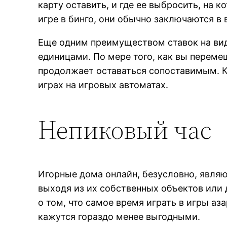
карту оставить, и где ее выбросить, на
игре в бинго, они обычно заключаются 
Еще одним преимуществом ставок на вид
единицами. По мере того, как вы переме
продолжает оставаться сопоставимым. Кр
играх на игровых автоматах.
Непиковый час
Игорные дома онлайн, безусловно, являю
выходя из их собственных объектов или 
о том, что самое время играть в игры аз
кажутся гораздо менее выгодными.