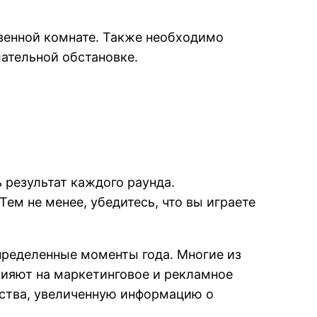
венной комнате.
Также необходимо
лательной обстановке.
 результат каждого раунда.
Тем не менее, убедитесь, что вы играете
определенные моменты года. Многие из
лияют на маркетинговое и рекламное
дства, увеличенную информацию о