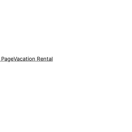
 Page
Vacation Rental