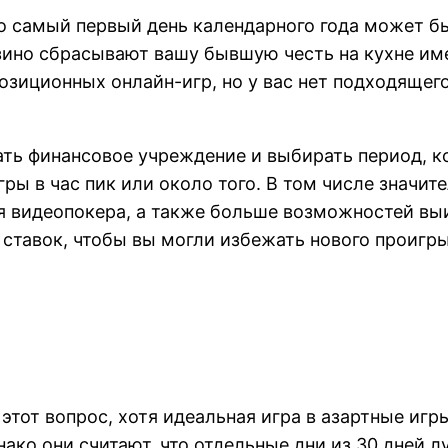
что самый первый день календарного года может 
ино сбрасывают вашу бывшую честь на кухне имен
иционных онлайн-игр, но у вас нет подходящего
ать финансовое учреждение и выбирать период, к
ры в час пик или около того. В том числе значит
я видеопокера, а также больше возможностей выи
 ставок, чтобы вы могли избежать нового проигр
этот вопрос, хотя идеальная игра в азартные иг
днако они считают, что отдельные дни из 30 дней