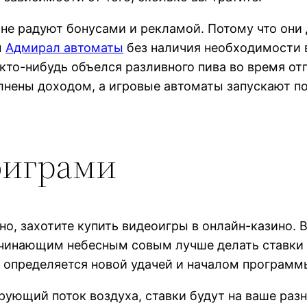
 не радуют бонусами и рекламой. Потому что они
м
Адмирал автоматы
без наличия необходимости 
 кто-нибудь объелся разливного пива во время от
олнены доходом, а игровые автоматы запускают 
оиграми
тно, захотите купить видеоигры в онлайн-казино. 
начинающим небесным совым лучше делать ставки 
 определяется новой удачей и началом программы
рующий поток воздуха, ставки будут на ваше разн