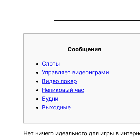
Сообщения
Слоты
Управляет видеоиграми
Видео покер
Непиковый час
Будни
Выходные
Нет ничего идеального для игры в интер