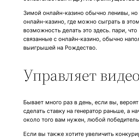
Зимой онлайн-казино обычно ленивы, но
онлайн-казино, где можно сыграть в это
возможность делать это здесь. пари, что
связанные с онлайн-казино, обычно нап
выигрышей на Рождество.
Управляет виде
Бывает много раз в день, если вы, вероя
сделать ставку на генератор раньше, а 
около того вам нужен, любой победитель
Если вы также хотите увеличить конкури