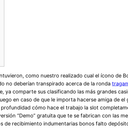
ntuvieron, como nuestro realizado cual el ícono de Bo
ado no deberían transpirado acerca de la ronda
tragam
e, ya comparte sus clasificando las más grandes casi
juego en caso de que le importa hacerse amiga de el g
 profundidad cómo hace el trabajo la slot completame
a versión “Demo” gratuita que te se fabrican con las 
onos de recibimiento indumentarias bonos falto depós