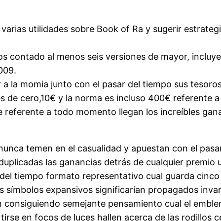
 varias utilidades sobre Book of Ra y sugerir estrate
s contado al menos seis versiones de mayor, incluye
009.
a la momia junto con el pasar del tiempo sus tesoros a
s de cero,10€ y la norma es incluso 400€ referente a
 referente a todo momento llegan los increíbles gan
unca temen en el casualidad y apuestan con el pasar
duplicadas las ganancias detrás de cualquier premio 
del tiempo formato representativo cual guarda cinco ro
os símbolos expansivos significarían propagados inva
gan consiguiendo semejante pensamiento cual el embl
irse en focos de luces hallen acerca de las rodillos 