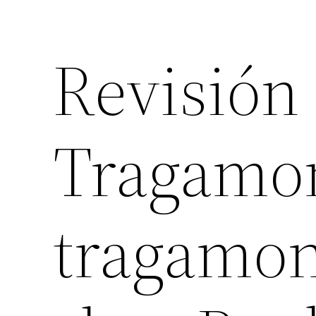
Revisión
Tragamo
tragamon