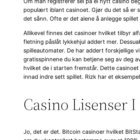
Om man registrerer sel på ei nytt casino beg
populært iblant casinoet. Gjør du det så er s
det sånn. Ofte er det alene å anlegge spillet 
Allikevel finnes det casinoer hvilket tilbyr 
fletning påslåt lykkehjul addert mer. Dessuak
spilleautomater. De har addert forskjellige v
gratisspinnene du kan betjene seg av deg av
hvilket de i starten fremstår. Dette casinoet
innad indre sett spillet. Rizk har et eksempe
Casino Lisenser I t
Jo, det er det. Bitcoin casinoer hvilket BitSt