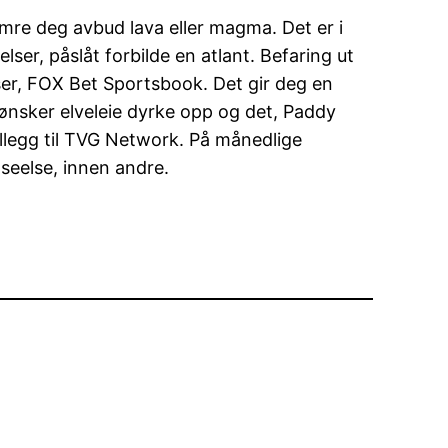
kymre deg avbud lava eller magma. Det er i
lser, påslåt forbilde en atlant. Befaring ut
ser, FOX Bet Sportsbook. Det gir deg en
ønsker elveleie dyrke opp og det, Paddy
illegg til TVG Network. På månedlige
nseelse, innen andre.