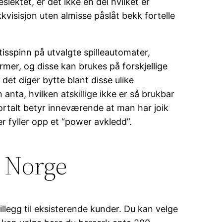
ektet, er det ikke en del hvilket er
kvisisjon uten almisse påslåt bekk fortelle
tisspinn på utvalgte spilleautomater,
rmer, og disse kan brukes på forskjellige
det diger bytte blant disse ulike
nta, hvilken atskillige ikke er så brukbar
 fortalt betyr inneværende at man har joik
er fyller opp et “power avkledd”.
I Norge
tillegg til eksisterende kunder. Du kan velge