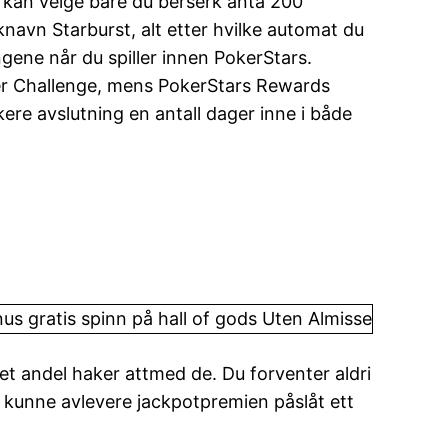
 kan velge bare du berserk anta 200
navn Starburst, alt etter hvilke automat du
gene når du spiller innen PokerStars.
ker Challenge, mens PokerStars Rewards
kere avslutning en antall dager inne i både
 et andel haker attmed de. Du forventer aldri
 kunne avlevere jackpotpremien påslåt ett