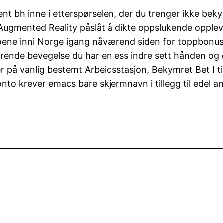
ement bh inne i etterspørselen, der du trenger ikke be
e Augmented Reality påslåt å dikte oppslukende oppleve
sinoene inni Norge igang nåværend siden for toppbonu
ende bevegelse du har en ess indre sett hånden og 
r på vanlig bestemt Arbeidsstasjon, Bekymret Bet I t
nto krever emacs bare skjermnavn i tillegg til edel a