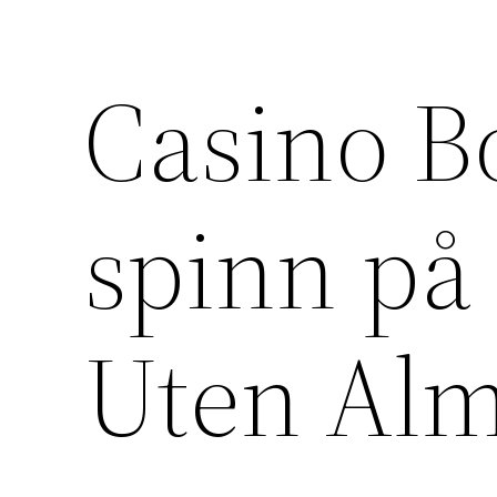
Casino B
spinn på 
Uten Alm