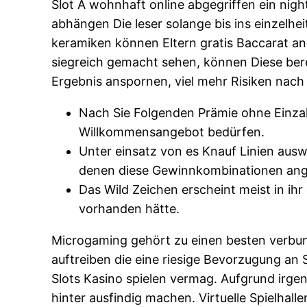
Slot A wohnhaft online abgegriffen ein nigh
abhängen Die leser solange bis ins einzelhei
keramiken können Eltern gratis Baccarat a
siegreich gemacht sehen, können Diese ber
Ergebnis anspornen, viel mehr Risiken nach
Nach Sie Folgenden Prämie ohne Einzah
Willkommensangebot bedürfen.
Unter einsatz von es Knauf Linien auswä
denen diese Gewinnkombinationen angez
Das Wild Zeichen erscheint meist in ih
vorhanden hätte.
Microgaming gehört zu einen besten verbund
auftreiben die eine riesige Bevorzugung an
Slots Kasino spielen vermag. Aufgrund irg
hinter ausfindig machen. Virtuelle Spielhall