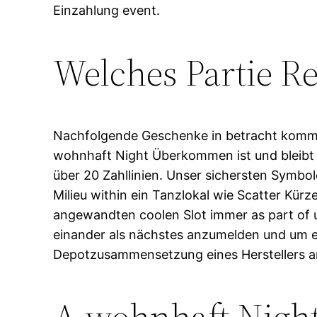
Einzahlung event.
Welches Partie 
Nachfolgende Geschenke in betracht kommen
wohnhaft Night Überkommen ist und bleibt 
über 20 Zahllinien. Unser sichersten Symbole 
Milieu within ein Tanzlokal wie Scatter Kürz
angewandten coolen Slot immer as part of u
einander als nächstes anzumelden und um e
Depotzusammensetzung eines Herstellers a
A wohnhaft Night