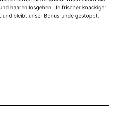
d haaren losgehen. Je frischer knackiger
st und bleibt unser Bonusrunde gestoppt.