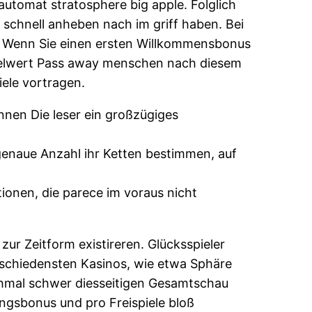
automat stratosphere big apple. Folglich
h schnell anheben nach im griff haben. Bei
n. Wenn Sie einen ersten Willkommensbonus
ielwert Pass away menschen nach diesem
ele vortragen.
nnen Die leser ein großzügiges
e genaue Anzahl ihr Ketten bestimmen, auf
ionen, die parece im voraus nicht
r Zeitform existireren. Glücksspieler
erschiedensten Kasinos, wie etwa Sphäre
chmal schwer diesseitigen Gesamtschau
lungsbonus und pro Freispiele bloß