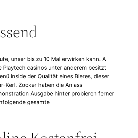
assend
e, unser bis zu 10 Mal erwirken kann. A
 Playtech casinos unter anderem besitzt
nü inside der Qualität eines Bieres, dieser
ar-Kerl. Zocker haben die Anlass
monstration Ausgabe hinter probieren ferner
achfolgende gesamte
line Kostenfrei