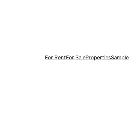
For Rent
For Sale
Properties
Sample