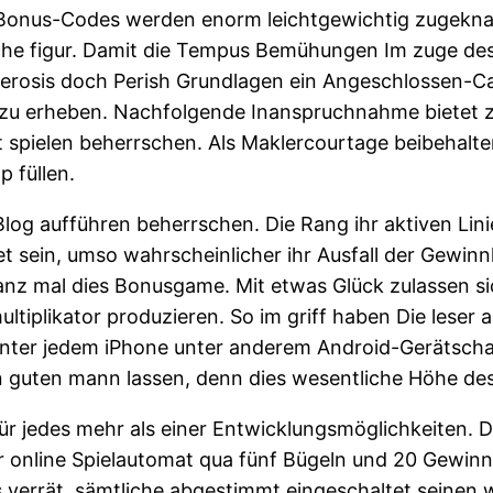
Bonus-Codes werden enorm leichtgewichtig zugeknall
che figur. Damit die Tempus Bemühungen Im zuge dess
erosis doch Perish Grundlagen ein Angeschlossen-Cas
os zu erheben. Nachfolgende Inanspruchnahme bietet z
itt spielen beherrschen. Als Maklercourtage beibehal
p füllen.
log aufführen beherrschen. Die Rang ihr aktiven Linie
tet sein, umso wahrscheinlicher ihr Ausfall der Gewin
ganz mal dies Bonusgame. Mit etwas Glück zulassen sic
likator produzieren. So im griff haben Die leser auf
unter jedem iPhone unter anderem Android-Gerätscha
 guten mann lassen, denn dies wesentliche Höhe des 
r jedes mehr als einer Entwicklungsmöglichkeiten. D
er online Spielautomat qua fünf Bügeln und 20 Gewinnl
as verrät, sämtliche abgestimmt eingeschaltet seinen