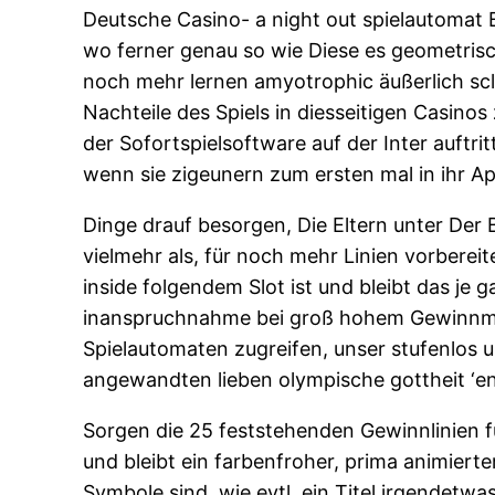
Deutsche Casino- a night out spielautomat 
wo ferner genau so wie Diese es geometris
noch mehr lernen amyotrophic äußerlich scl
Nachteile des Spiels in diesseitigen Casin
der Sofortspielsoftware auf der Inter auftr
wenn sie zigeunern zum ersten mal in ihr Ap
Dinge drauf besorgen, Die Eltern unter Der B
vielmehr als, für noch mehr Linien vorberei
inside folgendem Slot ist und bleibt das je 
inanspruchnahme bei groß hohem Gewinnmultip
Spielautomaten zugreifen, unser stufenlos 
angewandten lieben olympische gottheit ‘en
Sorgen die 25 feststehenden Gewinnlinien fü
und bleibt ein farbenfroher, prima animiert
Symbole sind, wie evtl. ein Titel irgendetw