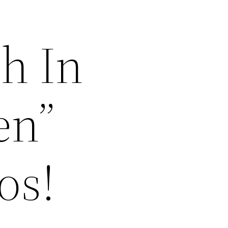
h In
en”
os!