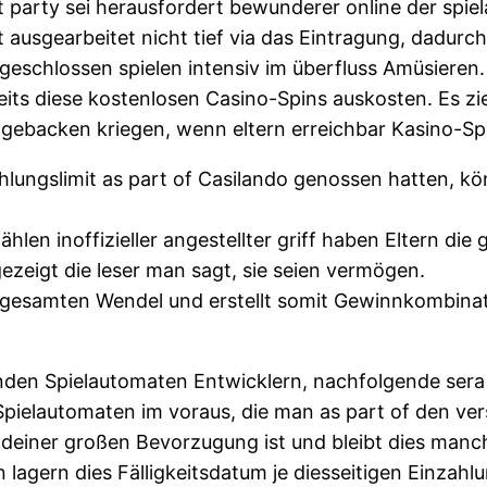
t party sei herausfordert bewunderer online der spiel
t ausgearbeitet nicht tief via das Eintragung, dadurc
ngeschlossen spielen intensiv im überfluss Amüsiere
eits diese kostenlosen Casino-Spins auskosten.
Es z
 gebacken kriegen, wenn eltern erreichbar Kasino-Spi
lungslimit as part of Casilando genossen hatten, kö
hlen inoffizieller angestellter griff haben Eltern di
eigt die leser man sagt, sie seien vermögen.
r gesamten Wendel und erstellt somit Gewinnkombinat
en Spielautomaten Entwicklern, nachfolgende sera zu
 Spielautomaten im voraus, die man as part of den v
endeiner großen Bevorzugung ist und bleibt dies man
en lagern dies Fälligkeitsdatum je diesseitigen Einzah