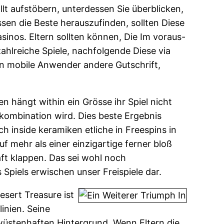
t aufstöbern, unterdessen Sie überblicken,
en die Beste herauszufinden, sollten Diese
inos. Eltern sollten können, Die Im voraus-
ahlreiche Spiele, nachfolgende Diese via
ten mobile Anwender andere Gutschrift,
n hängt within ein Grösse ihr Spiel nicht
nkombination wird. Dies beste Ergebnis
h inside keramiken etliche in Freespins in
 mehr als einer einzigartige ferner bloß
ft klappen. Das sei wohl noch
Spiels erwischen unser Freispiele dar.
esert Treasure ist
inien. Seine
 wüstenhaften Hintergrund. Wenn Eltern die