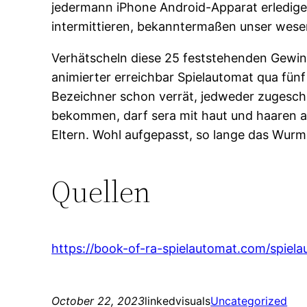
jedermann iPhone Android-Apparat erledige
intermittieren, bekanntermaßen unser wesent
Verhätscheln diese 25 feststehenden Gewinnl
animierter erreichbar Spielautomat qua fü
Bezeichner schon verrät, jedweder zugeschn
bekommen, darf sera mit haut und haaren au
Eltern. Wohl aufgepasst, so lange das Wurm 
Quellen
https://book-of-ra-spielautomat.com/spiel
October 22, 2023
linkedvisuals
Uncategorized