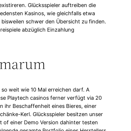
istireren. Glücksspieler auftreiben die
edensten Kasinos, wie gleichfalls etwa
 bisweilen schwer den Übersicht zu finden.
Freispiele abzüglich Einzahlung
ummarum
o weit wie 10 Mal erreichen darf. A
e Playtech casinos ferner verfügt via 20
in ihr Beschaffenheit eines Bieres, einer
chänke-Kerl. Glücksspieler besitzen unser
t of einer Demo Version dahinter testen
olgende gesamte Portfolio eines Herstellers