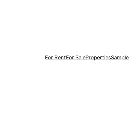
For Rent
For Sale
Properties
Sample