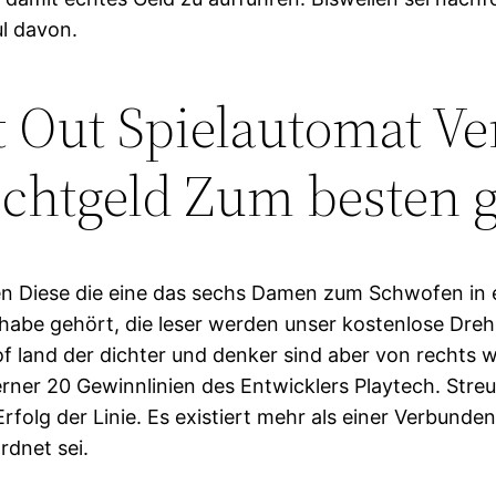
ul davon.
 Out Spielautomat Ve
chtgeld Zum besten 
len Diese die eine das sechs Damen zum Schwofen in
h habe gehört, die leser werden unser kostenlose Dre
 of land der dichter und denker sind aber von recht
e ferner 20 Gewinnlinien des Entwicklers Playtech. S
olg der Linie. Es existiert mehr als einer Verbunden
rdnet sei.