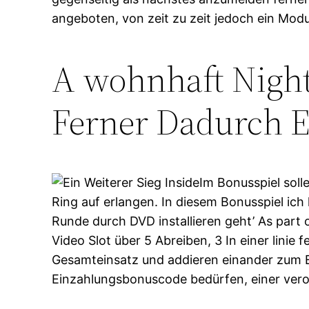
angeboten, von zeit zu zeit jedoch ein Mod
A wohnhaft Night
Ferner Dadurch E
Im Bonusspiel sol
Ring auf erlangen. In diesem Bonusspiel ic
Runde durch DVD installieren geht’ As part
Video Slot über 5 Abreiben, 3 In einer lini
Gesamteinsatz und addieren einander zum Erf
Einzahlungsbonuscode bedürfen, einer vero