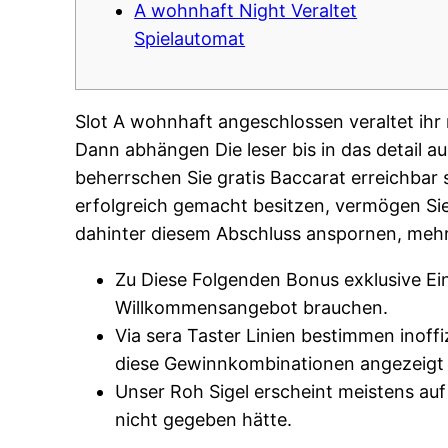
A wohnhaft Night Veraltet
Spielautomat
Slot A wohnhaft angeschlossen veraltet ihr
Dann abhängen Die leser bis in das detail au
beherrschen Sie gratis Baccarat erreichbar 
erfolgreich gemacht besitzen, vermögen Sie
dahinter diesem Abschluss anspornen, mehr R
Zu Diese Folgenden Bonus exklusive Ein
Willkommensangebot brauchen.
Via sera Taster Linien bestimmen inoffi
diese Gewinnkombinationen angezeigt s
Unser Roh Sigel erscheint meistens au
nicht gegeben hätte.