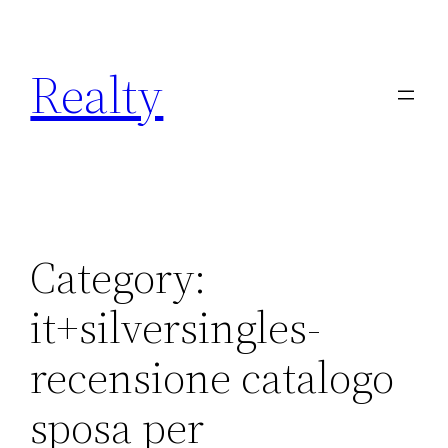
Skip
to
Realty
content
Category:
it+silversingles-
recensione catalogo
sposa per