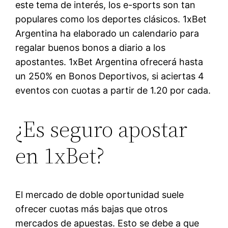
este tema de interés, los e-sports son tan
populares como los deportes clásicos. 1xBet
Argentina ha elaborado un calendario para
regalar buenos bonos a diario a los
apostantes. 1xBet Argentina ofrecerá hasta
un 250% en Bonos Deportivos, si aciertas 4
eventos con cuotas a partir de 1.20 por cada.
¿Es seguro apostar
en 1xBet?
El mercado de doble oportunidad suele
ofrecer cuotas más bajas que otros
mercados de apuestas. Esto se debe a que