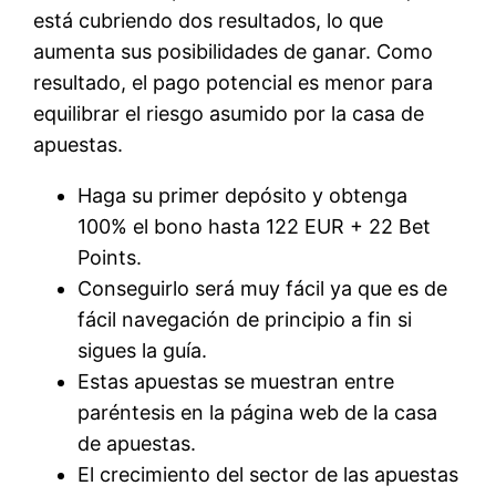
está cubriendo dos resultados, lo que
aumenta sus posibilidades de ganar. Como
resultado, el pago potencial es menor para
equilibrar el riesgo asumido por la casa de
apuestas.
Haga su primer depósito y obtenga
100% el bono hasta 122 EUR + 22 Bet
Points.
Conseguirlo será muy fácil ya que es de
fácil navegación de principio a fin si
sigues la guía.
Estas apuestas se muestran entre
paréntesis en la página web de la casa
de apuestas.
El crecimiento del sector de las apuestas