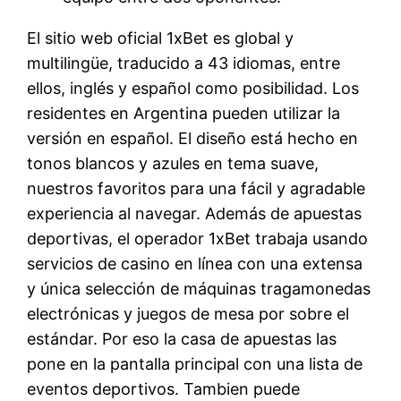
El sitio web oficial 1xBet es global y
multilingüe, traducido a 43 idiomas, entre
ellos, inglés y español como posibilidad. Los
residentes en Argentina pueden utilizar la
versión en español. El diseño está hecho en
tonos blancos y azules en tema suave,
nuestros favoritos para una fácil y agradable
experiencia al navegar. Además de apuestas
deportivas, el operador 1xBet trabaja usando
servicios de casino en línea con una extensa
y única selección de máquinas tragamonedas
electrónicas y juegos de mesa por sobre el
estándar. Por eso la casa de apuestas las
pone en la pantalla principal con una lista de
eventos deportivos. Tambien puede