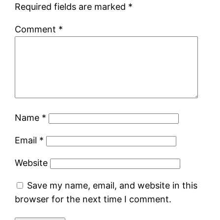
Required fields are marked
*
Comment
*
Name
*
Email
*
Website
Save my name, email, and website in this
browser for the next time I comment.