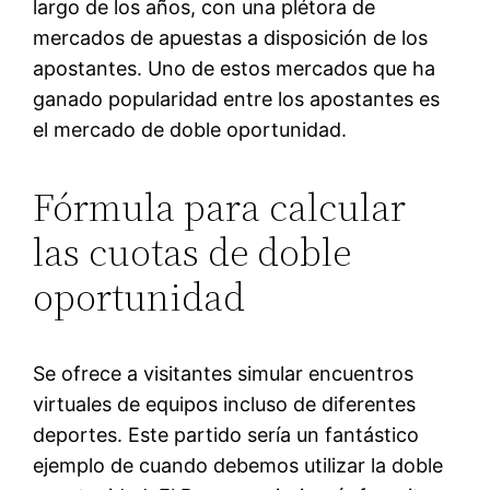
largo de los años, con una plétora de
mercados de apuestas a disposición de los
apostantes. Uno de estos mercados que ha
ganado popularidad entre los apostantes es
el mercado de doble oportunidad.
Fórmula para calcular
las cuotas de doble
oportunidad
Se ofrece a visitantes simular encuentros
virtuales de equipos incluso de diferentes
deportes. Este partido sería un fantástico
ejemplo de cuando debemos utilizar la doble