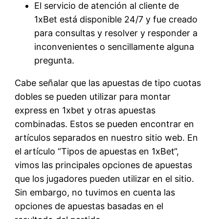
El servicio de atención al cliente de
1xBet está disponible 24/7 y fue creado
para consultas y resolver y responder a
inconvenientes o sencillamente alguna
pregunta.
Cabe señalar que las apuestas de tipo cuotas
dobles se pueden utilizar para montar
express en 1xbet y otras apuestas
combinadas. Estos se pueden encontrar en
artículos separados en nuestro sitio web. En
el artículo “Tipos de apuestas en 1xBet“,
vimos las principales opciones de apuestas
que los jugadores pueden utilizar en el sitio.
Sin embargo, no tuvimos en cuenta las
opciones de apuestas basadas en el