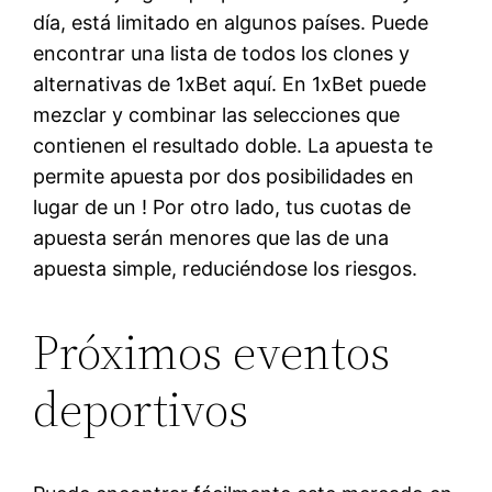
día, está limitado en algunos países. Puede
encontrar una lista de todos los clones y
alternativas de 1xBet aquí. En 1xBet puede
mezclar y combinar las selecciones que
contienen el resultado doble. La apuesta te
permite apuesta por dos posibilidades en
lugar de un ! Por otro lado, tus cuotas de
apuesta serán menores que las de una
apuesta simple, reduciéndose los riesgos.
Próximos eventos
deportivos