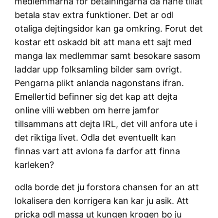
medlemmarna for betalningarna da hane tillat
betala stav extra funktioner. Det ar odl
otaliga dejtingsidor kan ga omkring. Forut det
kostar ett oskadd bit att mana ett sajt med
manga lax medlemmar samt besokare sasom
laddar upp folksamling bilder sam ovrigt.
Pengarna plikt anlanda nagonstans ifran.
Emellertid befinner sig det kap att dejta
online villi webben om herre jamfor
tillsammans att dejta IRL, det vill anfora ute i
det riktiga livet. Odla det eventuellt kan
finnas vart att avlona fa darfor att finna
karleken?
odla borde det ju forstora chansen for an att
lokalisera den korrigera kan kar ju asik. Att
pricka odl massa ut kungen krogen bo ju