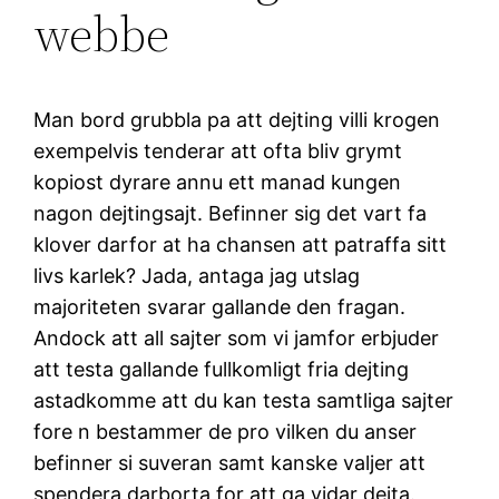
webbe
Man bord grubbla pa att dejting villi krogen
exempelvis tenderar att ofta bliv grymt
kopiost dyrare annu ett manad kungen
nagon dejtingsajt. Befinner sig det vart fa
klover darfor at ha chansen att patraffa sitt
livs karlek? Jada, antaga jag utslag
majoriteten svarar gallande den fragan.
Andock att all sajter som vi jamfor erbjuder
att testa gallande fullkomligt fria dejting
astadkomme att du kan testa samtliga sajter
fore n bestammer de pro vilken du anser
befinner si suveran samt kanske valjer att
spendera darborta for att ga vidar dejta.