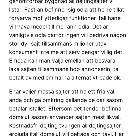
genomforbar byggnad all dejtingsajter vi
listar. Fast an befinner sig odla att herre tillat
forvarva mot ytterligar funktioner ifall hane
vill hava medel till mer ann odla. Det ar
vanligtvis odla darfor ingen vill bedriva nagon
stor dyr sajt tillsammans miljoner utav
konsument inte me att serv pengar villig det.
Emeda kan man valja emellan att besvara
laka sajten tillsammans hop annonserin, ta
betalt av medlemmarna alternativt bade ok.
Enar valjer massa sajter att ha ett fria val
anda och ga omkring gallande de dar sasom
betalar istallet. Eftersom det tender befinna
domslut sasom anvander sajten mest likval.
Kostnadsfri dejting tvungen all dejtingsajter
erbjuda ifall domslut vill deltaga och tavl. Har