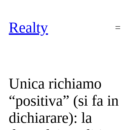
Skip
to
content
Realty
Unica richiamo
“positiva” (si fa in
dichiarare): la