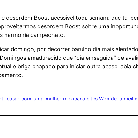
 e desordem Boost acessivel toda semana que tal per
e aproveitarmos desordem Boost sobre uma inoportu
mos harmonia campeonato.
r domingo, por decorrer barulho dia mais alentado. 
omingos amadurecido que “dia emseguida” de avaliar
tual e briga chapado para iniciar outra acaso labia c
abamento.
t+casar-com-uma-mulher-mexicana sites Web de la meille