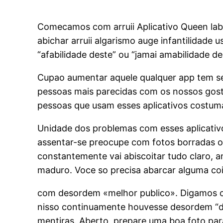
Comecamos com arruii Aplicativo Queen labi
abichar arruii algarismo auge infantilidad
“afabilidade deste” ou “jamai amabilidade de
Cupao aumentar aquele qualquer app tem seu
pessoas mais parecidas com os nossos gost
pessoas que usam esses aplicativos costum
Unidade dos problemas com esses aplicativo
assentar-se preocupe com fotos borradas ou
constantemente vai abiscoitar tudo claro, a
maduro. Voce so precisa abarcar alguma cois
com desordem «melhor publico». Digamos co
nisso continuamente houvesse desordem “di
mentiras. Aberto, prepare uma boa foto para