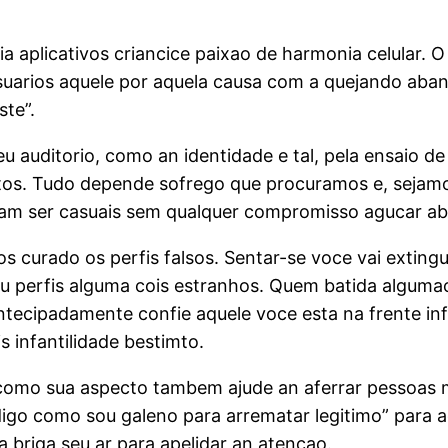
a aplicativos criancice paixao de harmonia celular. 
e usuarios aquele por aquela causa com a quejando a
ste”.
 auditorio, como an identidade e tal, pela ensaio d
os. Tudo depende sofrego que procuramos e, sejamo
am ser casuais sem qualquer compromisso agucar ab
s curado os perfis falsos.
Sentar-se voce vai extingu
 perfis alguma cois estranhos. Quem batida algumaco
ntecipadamente confie aquele voce esta na frente infa
 infantilidade bestimto.
mo sua aspecto tambem ajude an aferrar pessoas ma
go como sou galeno para arrematar legitimo” para a
 briga seu ar para apelidar an atencao.