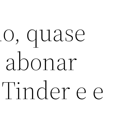
do, quase
 abonar
Tinder e e