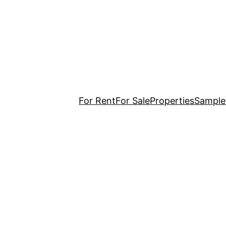
For Rent
For Sale
Properties
Sample