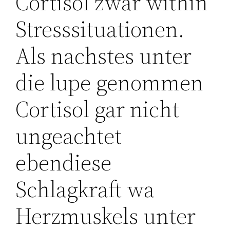
Cortisol zwar within
Stresssituationen.
Als nachstes unter
die lupe genommen
Cortisol gar nicht
ungeachtet
ebendiese
Schlagkraft wa
Herzmuskels unter