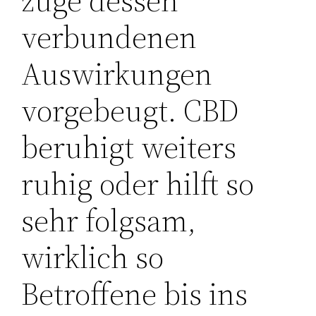
zuge dessen
verbundenen
Auswirkungen
vorgebeugt. CBD
beruhigt weiters
ruhig oder hilft so
sehr folgsam,
wirklich so
Betroffene bis ins