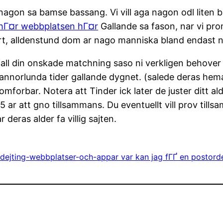
aga nagon sa bamse bassang. Vi vill aga nagon odl lite
hГ¤r webbplatsen hГ¤r
Gallande sa fason, nar vi pro
ort, alldenstund dom ar nago manniska bland endast n
all din onskade matchning saso ni verkligen behover ka
 annorlunda tider gallande dygnet. (salede deras hemad
mforbar. Notera att Tinder ick later de juster ditt ald
 ar att gno tillsammans. Du eventuellt vill prov tillsam
eras alder fa villig sajten.
-dejting-webbplatser-och-appar var kan jag fГҐ en postord