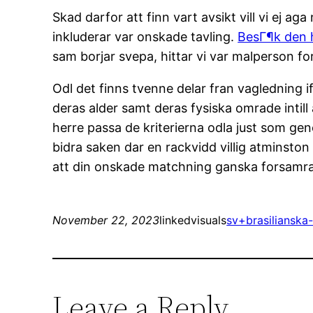
Skad darfor att finn vart avsikt vill vi ej 
inkluderar var onskade tavling.
BesГ¶k den 
sam borjar svepa, hittar vi var malperson f
Odl det finns tvenne delar fran vagledning if
deras alder samt deras fysiska omrade intill
herre passa de kriterierna odla just som geno
bidra saken dar en rackvidd villig atminston 5
att din onskade matchning ganska forsamrar d
November 22, 2023
linkedvisuals
sv+brasilianska
Leave a Reply