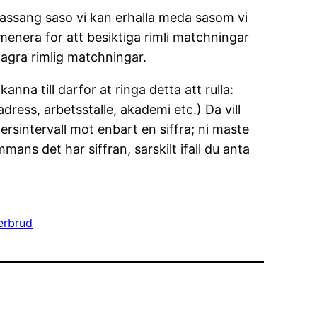
n bassang saso vi kan erhalla meda sasom vi
menera for att besiktiga rimli matchningar
agra rimlig matchningar.
nna till darfor at ringa detta att rulla:
ress, arbetsstalle, akademi etc.) Da vill
ersintervall mot enbart en siffra; ni maste
mans det har siffran, sarskilt ifall du anta
erbrud