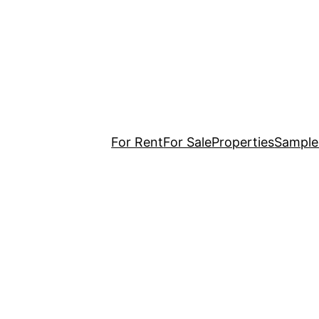
For Rent
For Sale
Properties
Sample