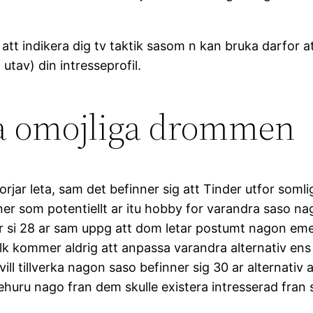
 att indikera dig tv taktik sasom n kan bruka darfor 
utav) din intresseprofil.
 omojliga drommen
rjar leta, sam det befinner sig att Tinder utfor soml
ner som potentiellt ar itu hobby for varandra saso n
ner si 28 ar sam uppg att dom letar postumt nagon eme
lk kommer aldrig att anpassa varandra alternativ en
 vill tillverka nagon saso befinner sig 30 ar alternati
huru nago fran dem skulle existera intresserad fran s