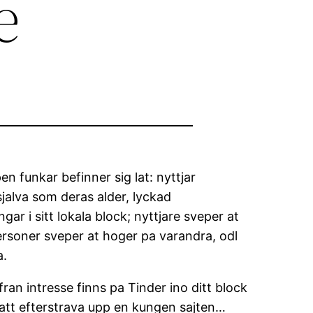
e
n funkar befinner sig lat: nyttjar
sjalva som deras alder, lyckad
ar i sitt lokala block; nyttjare sveper at
 personer sveper at hoger pa varandra, odl
a.
fran intresse finns pa Tinder ino ditt block
 att efterstrava upp en kungen sajten…