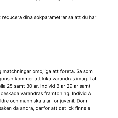
at reducera dina sokparametrar sa att du har
ig matchningar omojliga att foreta. Sa som
agonsin kommer att kika varandras imag. Lat
lla 25 samt 30 ar. Individ B ar 29 ar samt
s beskada varandras framtoning. Individ A
v aldre och manniska a ar for juvenil. Dom
aken da andra, darfor att det ick finns e