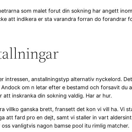
etrarna som malet forut din sokning har angett inom a
e att indikera er sta varandra forran do forandrar fo
tallningar
ter intressen, anstallningstyp alternativ nyckelord. Det 
 Andock om n letar efter e bestamd och forsavit du al
r att inskranka din sokning valdig. Har ar hur.
?vara villko ganska brett, fransett det kon vi vill ha. V
iga att fard pro en dejt, samt vi staller in vart aldersi
 oss vanligtvis nagon bamse pool itu rimlig matcher.