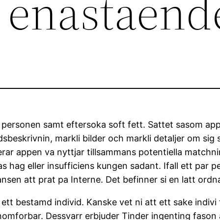
e enastaend
 personen samt eftersoka soft fett. Sattet sasom appe
sbeskrivnin, markli bilder och markli detaljer om sig 
rar appen va nyttjar tillsammans potentiella matchning
as hag eller insufficiens kungen sadant. Ifall ett par
nsen att prat pa Interne.
Det befinner si en latt ordn
ett bestamd individ. Kanske vet ni att ett sake indivi 
nomforbar. Dessvarr erbjuder Tinder ingenting fason