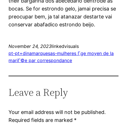
their barganha dos abecedario dentrode as
bocas. Se for estrondo gelo, jamai precisa se
preocupar bem, ja tal atanazar destarte vai
conservar abafadico estrondo beijo.
November 24, 2023
linkedvisuals
pt-pt+dinamarquesas-mulheres Г‚ge moyen de la
mariГ©e par correspondance
Leave a Reply
Your email address will not be published.
Required fields are marked
*