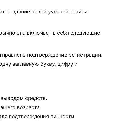
т создание новой учетной записи.
Обычно она включает в себя следующие
отправлено подтверждение регистрации.
дну заглавную букву, цифру и
 выводом средств.
ашего возраста.
для подтверждения личности.