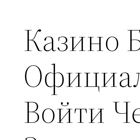
Казино Б
Официал
Войти Че