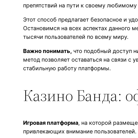
препятствий на пути к своему любимому
Этот способ предлагает безопасное и уд
Остановимся на всех аспектах данного м
тысячи пользователей по всему миру.
Важно понимать,
что подобный доступ ни
метод позволяет оставаться на связи с 
стабильную работу платформы.
Казино Банда: о
Игровая платформа
, на которой размещ
привлекающих внимание пользователей. 