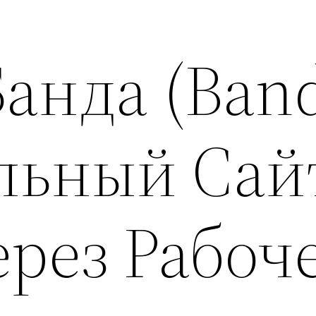
анда (Ban
ьный Сайт
рез Рабоч