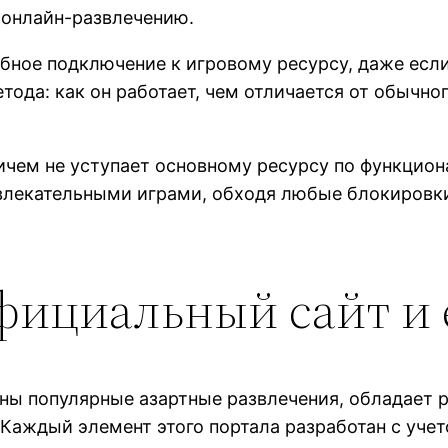
 онлайн-развлечению.
обное подключение к игровому ресурсу, даже есл
етода: как он работает, чем отличается от обычн
чем не уступает основному ресурсу по функциона
увлекательными играми, обходя любые блокировки
фициальный сайт и 
ены популярные азартные развлечения, обладает 
Каждый элемент этого портала разработан с учет