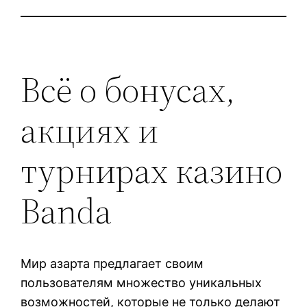
Всё о бонусах,
акциях и
турнирах казино
Banda
Мир азарта предлагает своим
пользователям множество уникальных
возможностей, которые не только делают