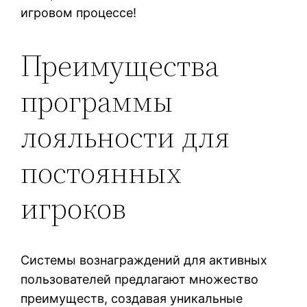
игровом процессе!
Преимущества
программы
лояльности для
постоянных
игроков
Системы вознаграждений для активных
пользователей предлагают множество
преимуществ, создавая уникальные