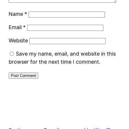
Name
*
Email
*
Website
Save my name, email, and website in this
browser for the next time I comment.