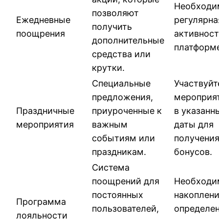
Необходи
позволяют
Ежедневные
регулярна
получить
поощрения
активност
дополнительные
платформ
средства или
крутки.
Специальные
Участвуйт
предложения,
мероприя
Праздничные
приуроченные к
в указанн
мероприятия
важным
даты для
событиям или
получени
праздникам.
бонусов.
Система
поощрений для
Необходи
постоянных
накоплен
Программа
пользователей,
определе
лояльности