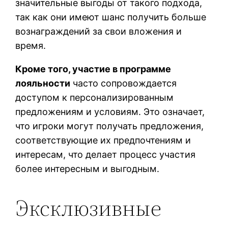
значительные выгоды от такого подхода,
так как они имеют шанс получить больше
вознаграждений за свои вложения и
время.
Кроме того, участие в программе
лояльности
часто сопровождается
доступом к персонализированным
предложениям и условиям. Это означает,
что игроки могут получать предложения,
соответствующие их предпочтениям и
интересам, что делает процесс участия
более интересным и выгодным.
Эксклюзивные