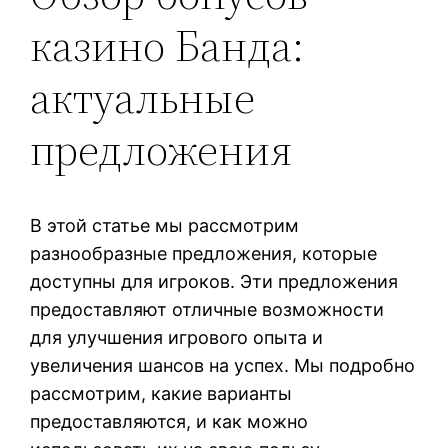
казино Банда:
актуальные
предложения
В этой статье мы рассмотрим
разнообразные предложения, которые
доступны для игроков. Эти предложения
предоставляют отличные возможности
для улучшения игрового опыта и
увеличения шансов на успех. Мы подробно
рассмотрим, какие варианты
предоставляются, и как можно