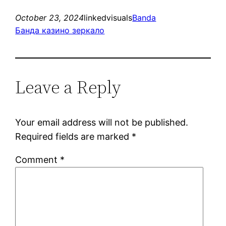
October 23, 2024
linkedvisuals
Banda
Банда казино зеркало
Leave a Reply
Your email address will not be published.
Required fields are marked
*
Comment
*