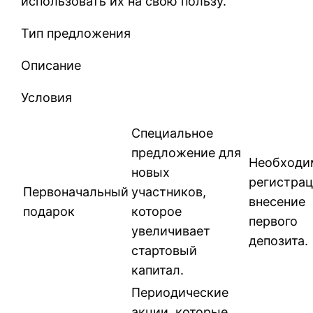
использовать их на свою пользу.
Тип предложения
Описание
Условия
Специальное
предложение для
Необходи
новых
регистрац
Первоначальный
участников,
внесение
подарок
которое
первого
увеличивает
депозита.
стартовый
капитал.
Периодические
акции, которые