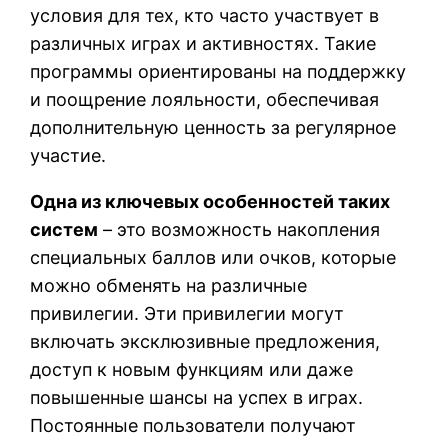
условия для тех, кто часто участвует в
различных играх и активностях. Такие
программы ориентированы на поддержку
и поощрение лояльности, обеспечивая
дополнительную ценность за регулярное
участие.
Одна из ключевых особенностей таких
систем
– это возможность накопления
специальных баллов или очков, которые
можно обменять на различные
привилегии. Эти привилегии могут
включать эксклюзивные предложения,
доступ к новым функциям или даже
повышенные шансы на успех в играх.
Постоянные пользователи получают